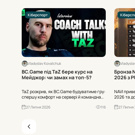
Кіберспорт
Кіберсп
Vladyslav Kovalchuk
Vladysla
BC.Game під TaZ бере курс на
Бронза N
Мейджор: чи замах на топ-5?
2026 з P
TaZ розкрив, як BC.Game будуватиме гру:
NAVI прив
спершу комфорт на сервері й командна
2026 та д
хімія, далі – вихід на Мейджор. Довга
заліку. Су
27 Липня 2026
116
27 Липня
дистанція ще амбітніша: стабільне місце
команда п
в топ-5 світу. Дебют – у Гельсінкі
наздожене
наприкінці липня.