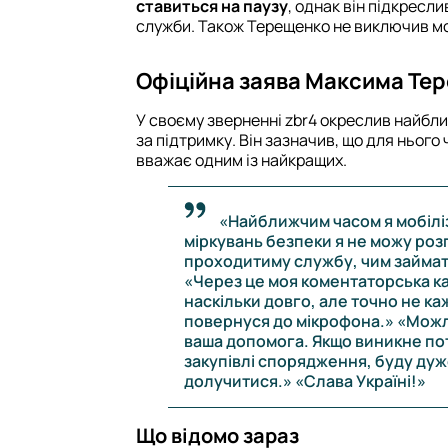
ставиться на паузу
, однак він підкресли
служби. Також Терещенко не виключив м
Офіційна заява Максима Те
У своєму зверненні zbr4 окреслив найбли
за підтримку. Він зазначив, що для нього
вважає одним із найкращих.
«Найближчим часом я мобіліз
міркувань безпеки я не можу роз
проходитиму службу, чим займат
«Через це моя коментаторська ка
наскільки довго, але точно не ка
повернуся до мікрофона.» «Можл
ваша допомога. Якщо виникне пот
закупівлі спорядження, буду ду
долучитися.» «Слава Україні!»
Що відомо зараз