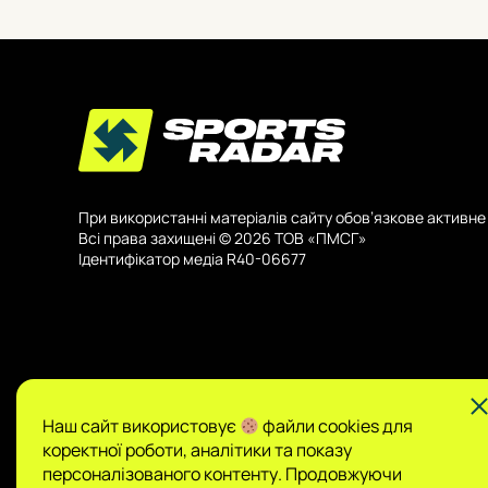
При використанні матеріалів сайту обов’язкове активне 
Всі права захищені © 2026 ТОВ «ПМСГ»
Ідентифікатор медіа R40-06677
Наш сайт використовує
файли cookies для
коректної роботи, аналітики та показу
Публікації на Sports Radar мають інформаційний харак
персоналізованого контенту. Продовжуючи
за зміст.