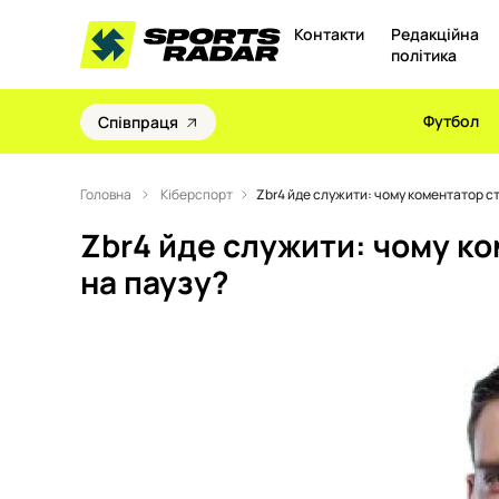
Контакти
Редакційна
політика
Футбол
Співпраця
Головна
Кіберспорт
Zbr4 йде служити: чому коментатор ст
Zbr4 йде служити: чому ко
на паузу?