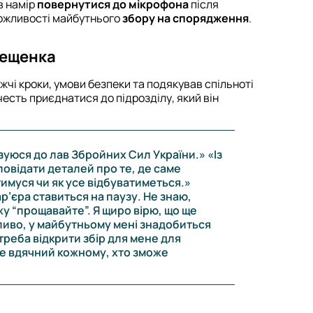
в намір
повернутися до мікрофона
після
ожливості майбутнього
збору на спорядження
.
рещенка
жчі кроки, умови безпеки та подякував спільноті
 честь приєднатися до підрозділу, який він
уюся до лав Збройних Сил України.» «Із
повідати деталей про те, де саме
имуся чи як усе відбуватиметься.»
р’єра ставиться на паузу. Не знаю,
жу “прощавайте”. Я щиро вірю, що ще
иво, у майбутньому мені знадобиться
реба відкрити збір для мене для
же вдячний кожному, хто зможе