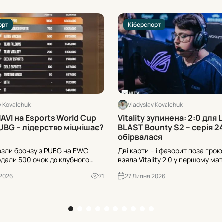
орт
Кіберспорт
v Kovalchuk
Vladyslav Kovalchuk
AVI на Esports World Cup
Vitality зупинена: 2:0 для L
UBG – лідерство міцнішає?
BLAST Bounty S2 – серія 2
обірвалася
езли бронзу з PUBG на EWC
Дві карти – і фаворит поза грою.
одали 500 очок до клубного
взяла Vitality 2:0 у першому матч
ма очок зросла до 2250 –
Jorko, а Елідж видав рейтинг 2.
 2026
71
27 Липня 2026
родовжує лідирувати. Хто
Плей-оф серія Vitality у 24 турн
 у перегонах за перше місце?
зупинилась.