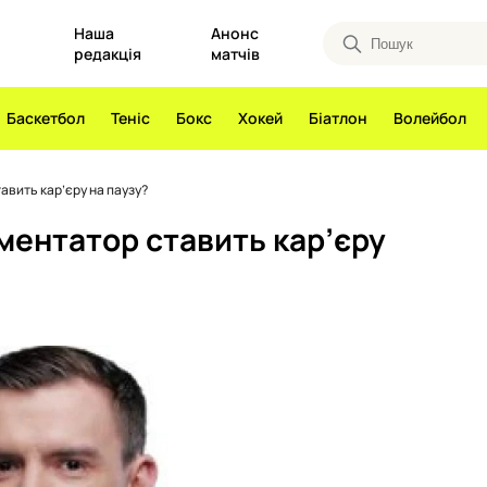
Наша
Анонс
редакція
матчів
Баскетбол
Теніс
Бокс
Хокей
Біатлон
Волейбол
авить кар’єру на паузу?
ментатор ставить кар’єру