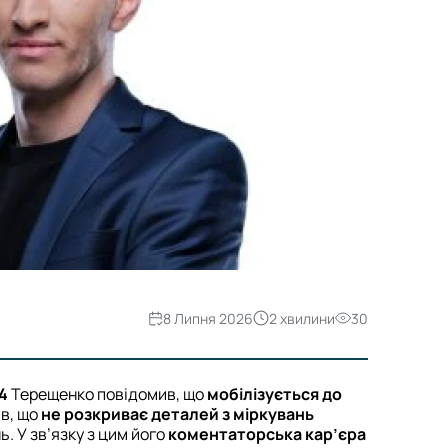
8 Липня 2026
2 хвилини
30
4
Терещенко повідомив, що
мобілізується до
ив, що
не розкриває деталей з міркувань
. У зв’язку з цим його
коментаторська кар’єра