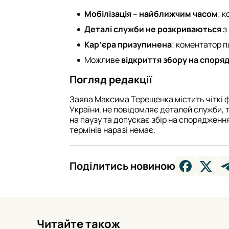
Мобілізація – найближчим часом
; 
Деталі служби не розкриваються
з
Кар’єра призупинена
; коментатор п
Можливе
відкриття збору на споря
Погляд редакції
Заява Максима Терещенка містить чіткі 
України, не повідомляє деталей служби,
на паузу та допускає збір на спорядження
термінів наразі немає.
Поділитись новиною
Читайте також