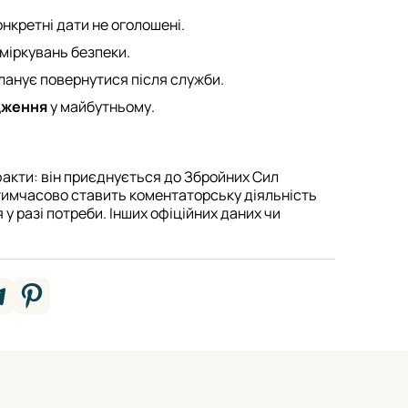
конкретні дати не оголошені.
 міркувань безпеки.
ланує повернутися після служби.
дження
у майбутньому.
факти: він приєднується до Збройних Сил
 тимчасово ставить коментаторську діяльність
 у разі потреби. Інших офіційних даних чи