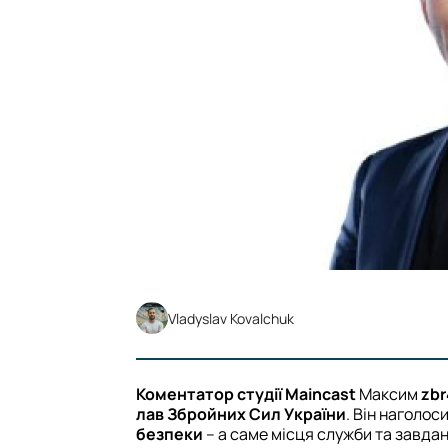
Vladyslav Kovalchuk
Коментатор студії Maincast
Максим
zbr
лав Збройних Сил України
. Він наголос
безпеки
– а саме місця служби та завдань