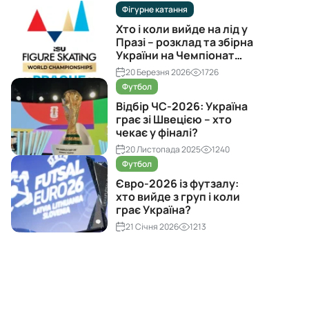
Фігурне катання
Хто і коли вийде на лід у
Празі – розклад та збірна
України на Чемпіонат
світу з фігурного катання
20 Березня 2026
1726
2026
Футбол
Відбір ЧС-2026: Україна
грає зі Швецією – хто
чекає у фіналі?
20 Листопада 2025
1240
Футбол
Євро-2026 із футзалу:
хто вийде з груп і коли
грає Україна?
21 Січня 2026
1213