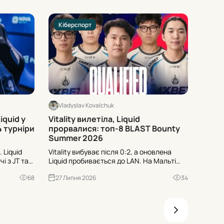
Кіберспорт
Кіб
Vladyslav Kovalchuk
Vlad
iquid у
Vitality вилетіла, Liquid
Квитк
4 турніри
прорвалися: топ-8 BLAST Bounty
офіці
Summer 2026
тисяч
 Liquid
Vitality вибуває після 0:2, а оновлена
Після 
і з JT та
Liquid пробивається до LAN. На Мальті
Worlds
01 на Nuke.
зійдуться топ-8 BLAST Bounty Summer
відкри
68
27 Липня 2026
34
27 Л
іри поспіль
2026 – від Spirit до The MongolZ. Дати,
430 м
список команд та призові всередині.
ціни з
лоти –