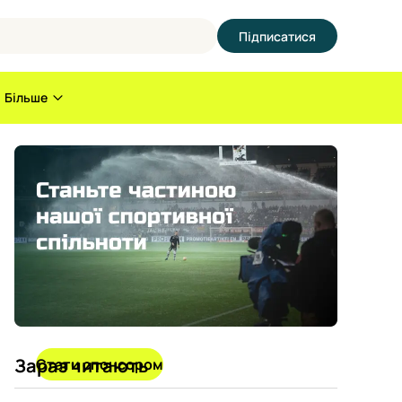
Підписатися
Більше
Зараз читають
Стати спонсором