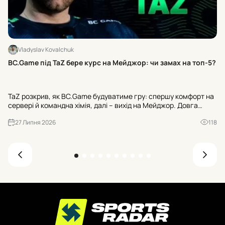
Vladyslav Kovalchuk
Бр
BC.Game під TaZ бере курс на Мейджор: чи замах на топ-5?
мі
NA
TaZ розкрив, як BC.Game будуватиме гру: спершу комфорт на
до
сервері й командна хімія, далі – вихід на Мейджор. Довга
пр
дистанція ще амбітніша: стабільне місце в топ-5 світу. Дебют
мі
27 Липня 2026
118
– у Гельсінкі наприкінці липня.