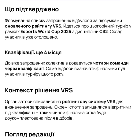
Що підтверджено
Формування списку запрошених відбулося за підсумками
оновленого рейтингу VRS
. Йдеться про цьогорічний турнір у
рамках
Esports World Cup 2026
з дисципліни
CS2
. Склад
учасників уже оголошено.
Кваліфікації: ще 4 місця
До вже запрошених колективів додадуться
чотири команди
через кваліфікації
. Саме відбори визначать фінальний пул
учасників турніру цього року.
Контекст рішення VRS
Організатори спиралися на
рейтингову систему VRS
для
визначення запрошень. Окремі слоти залишилися відкритими
під кваліфікації – таким чином фінальна сітка буде
доукомплектована після відборів.
Погляд редакції