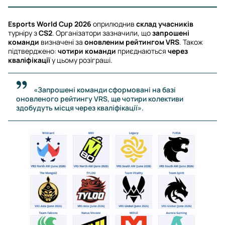
Esports World Cup 2026
оприлюднив
склад учасників
турніру з
CS2
. Організатори зазначили, що
запрошені
команди
визначені за
оновленим рейтингом VRS
. Також
підтверджено:
чотири команди
приєднаються
через
кваліфікації
у цьому розіграші.
«Запрошені команди сформовані на базі
оновленого рейтингу VRS, ще чотири колективи
здобудуть місця через кваліфікації».