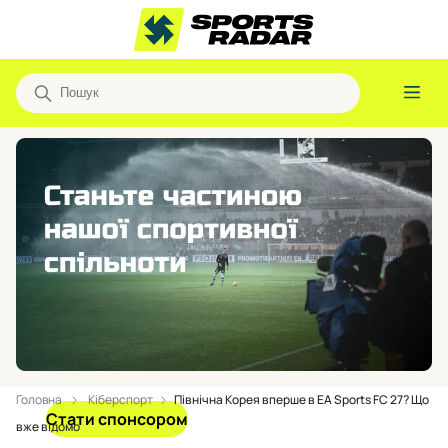
Головна
Кіберспорт
Північна Корея вперше в EA Sports FC 27? Що
Стати спонсором
вже відомо