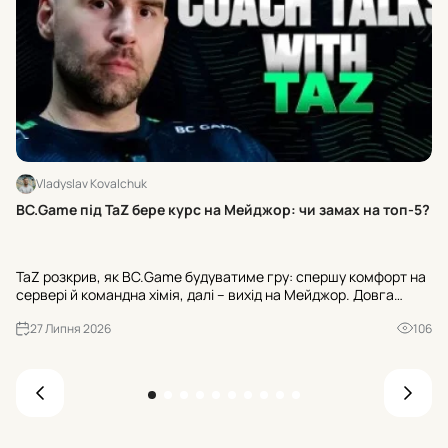
Vladyslav Kovalchuk
Бр
BC.Game під TaZ бере курс на Мейджор: чи замах на топ-5?
мі
NA
TaZ розкрив, як BC.Game будуватиме гру: спершу комфорт на
до
сервері й командна хімія, далі – вихід на Мейджор. Довга
пр
дистанція ще амбітніша: стабільне місце в топ-5 світу. Дебют
мі
27 Липня 2026
106
– у Гельсінкі наприкінці липня.