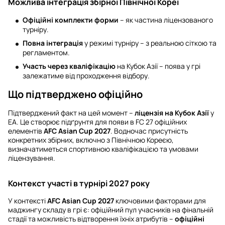
Можлива інтеграція збірної Північної Кореї
Офіційні комплекти форми
– як частина ліцензованого
турніру.
Повна інтеграція
у режимі турніру – з реальною сіткою та
регламентом.
Участь через кваліфікацію
на Кубок Азії – поява у грі
залежатиме від проходження відбору.
Що підтверджено офіційно
Підтверджений факт на цей момент –
ліцензія на Кубок Азії
у
EA. Це створює підґрунтя для появи в FC 27 офіційних
елементів
AFC Asian Cup 2027
. Водночас присутність
конкретних збірних, включно з Північною Кореєю,
визначатиметься спортивною кваліфікацією та умовами
ліцензування.
Контекст участі в турнірі 2027 року
У контексті
AFC Asian Cup 2027
ключовими факторами для
маджингу складу в грі є: офіційний пул учасників на фінальній
стадії та можливість відтворення їхніх атрибутів –
офіційні