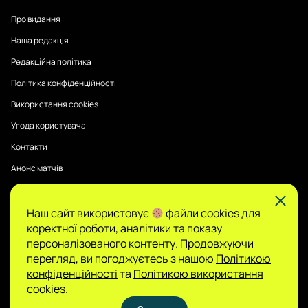
Про видання
Наша редакція
Редакційна політика
Політика конфіденційності
Використання cookies
Угода користувача
Контакти
Анонс матчів
Наш сайт використовує
файли cookies для
Публікації на Sports Radar мають інформаційний характер.
коректної роботи, аналітики та показу
Думки авторів є їхньою особистою позицією, редакція не
гарантує повної достовірності та не несе відповідальності
персоналізованого контенту. Продовжуючи
за зміст.
перегляд, ви погоджуєтесь з нашою
Політикою
Сайт не є організатором азартних ігор і не
конфіденційності
та
Політикою використання
приймає ставок, проте може містити матеріали
cookies.
про гемблінг. Доступ до таких розділів дозволено