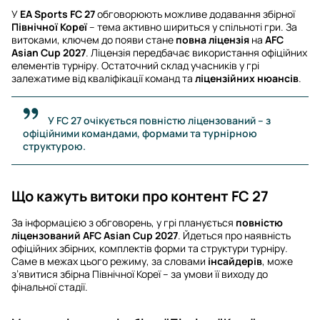
У
EA Sports FC 27
обговорюють можливе додавання збірної
Північної Кореї
– тема активно шириться у спільноті гри. За
витоками, ключем до появи стане
повна ліцензія
на
AFC
Asian Cup 2027
. Ліцензія передбачає використання офіційних
елементів турніру. Остаточний склад учасників у грі
залежатиме від кваліфікації команд та
ліцензійних нюансів
.
У FC 27 очікується повністю ліцензований – з
офіційними командами, формами та турнірною
структурою.
Що кажуть витоки про контент FC 27
За інформацією з обговорень, у грі планується
повністю
ліцензований
AFC Asian Cup 2027
. Йдеться про наявність
офіційних збірних, комплектів форми та структури турніру.
Саме в межах цього режиму, за словами
інсайдерів
, може
з’явитися збірна Північної Кореї – за умови її виходу до
фінальної стадії.