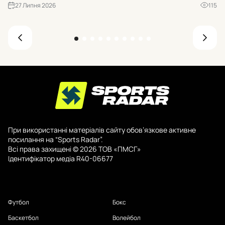
мі
27 Липня 2026
115
– у Гельсінкі наприкінці липня.
При використанні матеріалів сайту обов’язкове активне
посилання на “Sports Radar”.
Всі права захищені © 2026 ТОВ «ПМСГ»
Ідентифікатор медіа R40-06677
Футбол
Бокс
Баскетбол
Волейбол