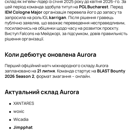
склад як інгейм-лідер із січня 2025 року до квітня 2026-го. За
цей період команда здобула титул на
PGL Bucharest
. Перед
IEM Cologne Major
організація перевела його до запасу та
запросила на роль ІGL
karrigan
. Після рішення гравець
публічно заявляв, що вважає переведення несправедливим,
посилаючись на обіцянки щодо часу на розвиток проєкту.
Виступ Falcons на Мейджорі, за підсумком, довів правильність
рішення організації.
Коли дебютує оновлена Aurora
Перший офіційний матч міжнародного складу Aurora
заплановано на
21 липня
. Команда стартує на
BLAST Bounty
2026 Season 2
, формат змагання – онлайн.
Актуальний склад Aurora
XANTARES
woxic
Wicadia
Jimpphat