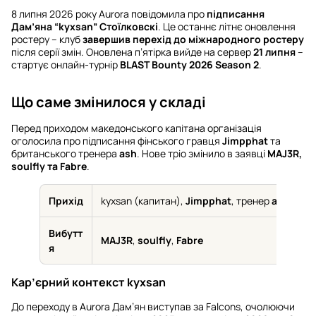
8 липня 2026 року Aurora повідомила про
підписання
Дам’яна “kyxsan” Стоїлковскі
. Це останнє літнє оновлення
ростеру – клуб
завершив перехід до міжнародного ростеру
після серії змін. Оновлена п’ятірка вийде на сервер
21 липня
–
стартує онлайн-турнір
BLAST Bounty 2026 Season 2
.
Що саме змінилося у складі
Перед приходом македонського капітана організація
оголосила про підписання фінського гравця
Jimpphat
та
британського тренера
ash
. Нове тріо змінило в заявці
MAJ3R,
soulfly та Fabre
.
Прихід
kyxsan (капитан),
Jimpphat
, тренер
ash
Вибутт
MAJ3R
,
soulfly
,
Fabre
я
Кар’єрний контекст kyxsan
До переходу в Aurora Дам’ян виступав за Falcons, очолюючи