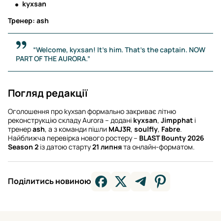
kyxsan
Тренер:
ash
“Welcome, kyxsan! It’s him. That’s the captain. NOW
PART OF THE AURORA.”
Погляд редакції
Оголошення про kyxsan формально закриває літню
реконструкцію складу Aurora – додані
kyxsan
,
Jimpphat
і
тренер
ash
, а з команди пішли
MAJ3R
,
soulfly
,
Fabre
.
Найближча перевірка нового ростеру –
BLAST Bounty 2026
Season 2
із датою старту
21 липня
та онлайн-форматом.
Поділитись новиною