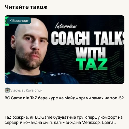
Читайте також
Кіберспорт
Vladyslav Kovalchuk
Бр
BC.Game під TaZ бере курс на Мейджор: чи замах на топ-5?
мі
NA
TaZ розкрив, як BC.Game будуватиме гру: спершу комфорт на
до
сервері й командна хімія, далі – вихід на Мейджор. Довга
пр
дистанція ще амбітніша: стабільне місце в топ-5 світу. Дебют