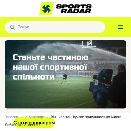
Головна
Кіберспорт
Він – капітан: kyxsan приєднався до Aurora.
Стати спонсором
Дебют вже 21 липня?