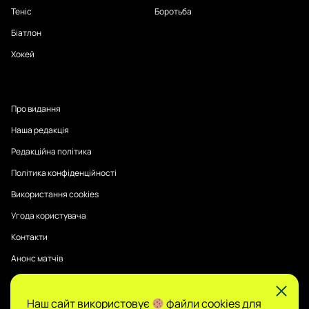
Теніс
Боротьба
Біатлон
Хокей
Про видання
Наша редакція
Редакційна політика
Політика конфіденційності
Використання cookies
Угода користувача
Контакти
Анонс матчів
Наш сайт використовує
файли cookies для
Публікації на Sports Radar мають інформаційний характер.