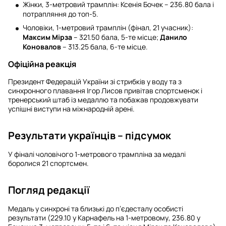
Жінки, 3-метровий трамплін: Ксенія Бочек – 236.80 бала і
потрапляння до топ-5.
Чоловіки, 1-метровий трамплін (фінал, 21 учасник):
Максим Мірза
– 321.50 бала, 5-те місце;
Данило
Коновалов
– 313.25 бала, 6-те місце.
Офіційна реакція
Президент Федерацій України зі стрибків у воду та з
синхронного плавання Ігор Лисов привітав спортсменок і
тренерський штаб із медаллю та побажав продовжувати
успішні виступи на міжнародній арені.
Результати українців – підсумок
У фіналі чоловічого 1-метрового трампліна за медалі
боролися 21 спортсмен.
Погляд редакції
Медаль у синхроні та близькі до п’єдесталу особисті
результати (229.10 у Карнафель на 1-метровому, 236.80 у