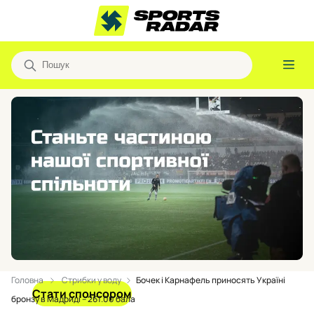
Головна
Стрибки у воду
Бочек і Карнафель приносять Україні
Стати спонсором
бронзу в Мадриді – 261.00 бала