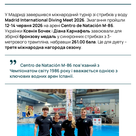
У Мадриді завершився міжнародний турнір зі стрибків у воду
Madrid International Diving Meet 2026
. Змагання пройшли
12-14 червня 2026
на арені
Centro de Natación M-86
.
Українки
Ксенія Бочек
і
Діана Карнафель
завоювали для
збірної
бронзову медаль
у синхронних стрибках з 3-
метрового трампліна, набравши
261.00 бала
. Це для дуету –
третя міжнародна нагорода сезону
.
Centro de Natación M-86 пов’язаний з
Чемпіонатом світу 1986 року і вважається однією з
ключових водних арен Іспанії.