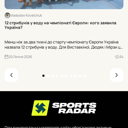
Vladyslav Kovalchuk
Ме
12 стрибунів у воду на чемпіонаті Європи: кого заявила
ві
Україна?
Ме
Менш ніж за два тижні до старту чемпіонату Європи Україна
ти
назвала 12 стрибунів у воду. Для Виставкіної, Дюдяк і Мірзи це
та
перший дорослий Євро. У програмі – 13 комплектів медалей,
уп
20 Липня 2026
34
змагання триватимуть до 6 серпня.
При використанні матеріалів сайту обов’язкове активне