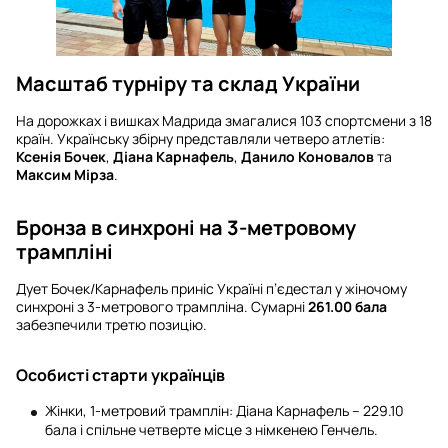
Масштаб турніру та склад України
На дорожках і вишках Мадрида змагалися 103 спортсмени з 18
країн. Українську збірну представляли четверо атлетів:
Ксенія Бочек
,
Діана Карнафель
,
Данило Коновалов
та
Максим Мірза
.
Бронза в синхроні на 3-метровому
трампліні
Дует Бочек/Карнафель приніс Україні п’єдестал у жіночому
синхроні з 3-метрового трампліна. Сумарні
261.00 бала
забезпечили третю позицію.
Особисті старти українців
Жінки, 1-метровий трамплін: Діана Карнафель – 229.10
бала і спільне четверте місце з німкенею Генчель.