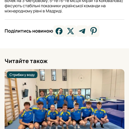
Бочек на 3-метровому; 5-те і 6-те місця Мірзи та Коновалова)
фіксують стабільні показники української команди на
міжнародному рівні в Мадриді.
Поділитись новиною
Читайте також
Стрибки у воду