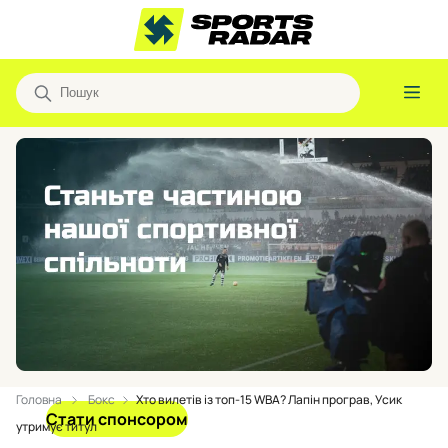
Головна
Бокс
Хто вилетів із топ-15 WBA? Лапін програв, Усик
Стати спонсором
утримує титул