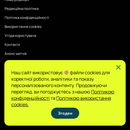
Редакційна політика
Політика конфіденційності
Використання cookies
Угода користувача
Контакти
Анонс матчів
Наш сайт використовує
файли cookies для
Публікації на Sports Radar мають інформаційний характер.
коректної роботи, аналітики та показу
Думки авторів є їхньою особистою позицією, редакція не
гарантує повної достовірності та не несе відповідальності
персоналізованого контенту. Продовжуючи
за зміст.
перегляд, ви погоджуєтесь з нашою
Політикою
Сайт не є організатором азартних ігор і не
конфіденційності
та
Політикою використання
приймає ставок, проте може містити матеріали
cookies.
про гемблінг. Доступ до таких розділів дозволено
Згоден
лише користувачам 21+. Грайте відповідально.