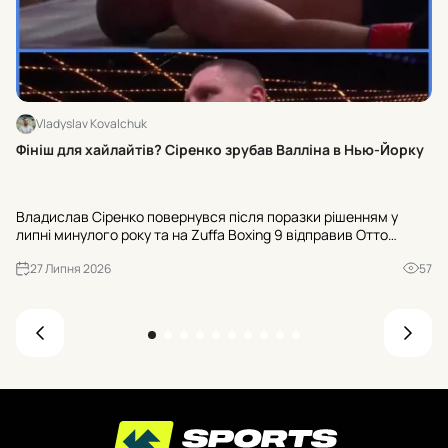
Vladyslav Kovalchuk
Дж
Фініш для хайлайтів? Сіренко зрубав Валліна в Нью-Йорку
Ол
Владислав Сіренко повернувся після поразки рішенням у
до
липні минулого року та на Zuffa Boxing 9 відправив Отто
оп
Валліна у важкий нокаут під завісу 10-го раунду в Нью-Йорку.
зу
27 Липня 2026
57