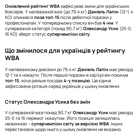
Оновлений рейтинг WBA
зафіксував зміни для українських
боксерів. У напівважкій вазі (до 79,4 кг)
Даніель Лапін
(12-1, 4
КО) опинився
поза топ-15
після дебютної поразки у
професіоналах. У попередньому списку він був
4-им
. У
суперважкій категорії (понад 90,7 кг)
Олександр Усик
(25-0,
16 КО) зберіг статус
суперчемпіон світу
.
Що змінилося для українців у рейтингу
WBA
У напівважкому дивізіоні до 79,4 кг
Даніель Лапін
має рекорд
12-1 та 4 нокаути. Після першої поразки в кар’єрі він покинув
топ-15
, хоча раніше посідав
4-у позицію
. Це єдина
зафіксована ротація серед українців у цьому оновленні.
Статус Олександра Усика без змін
У суперважкій вазі понад 90,7 кг
Олександр Усик
має рекорд
25-0 та 16 перемог нокаутом. Його позиція залишилась
незмінною –
суперчемпіон світу за версією WBA
. Інших
перестановок щодо нього у цьому оновленні не вказано.