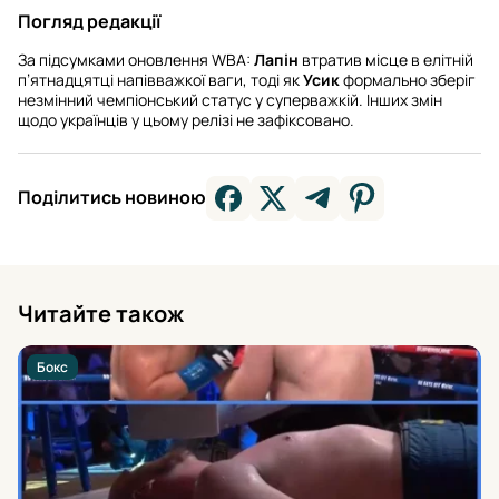
Погляд редакції
За підсумками оновлення WBA:
Лапін
втратив місце в елітній
п’ятнадцятці напівважкої ваги, тоді як
Усик
формально зберіг
незмінний чемпіонський статус у суперважкій. Інших змін
щодо українців у цьому релізі не зафіксовано.
Поділитись новиною
Читайте також
Бокс