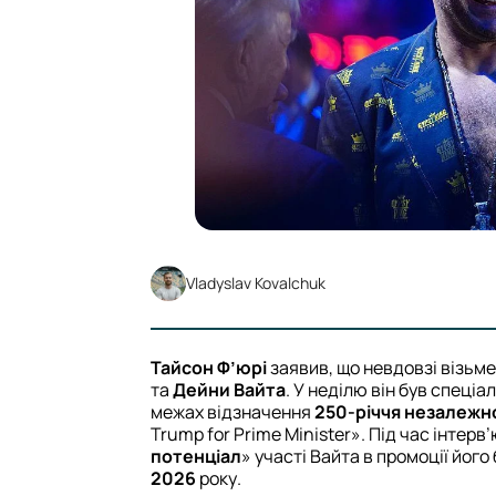
Vladyslav Kovalchuk
Тайсон Ф’юрі
заявив, що невдовзі візьме
та
Дейни Вайта
. У неділю він був спеціа
межах відзначення
250-річчя незалежн
Trump for Prime Minister». Під час інтер
потенціал
» участі Вайта в промоції його
2026
року.