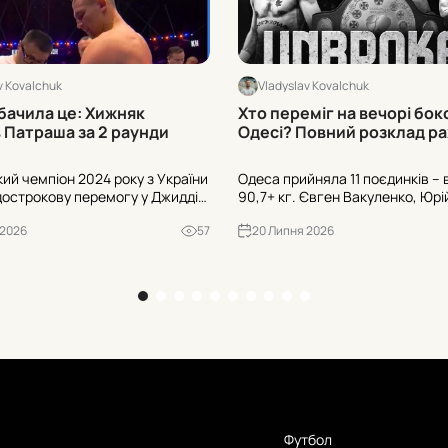
v Kovalchuk
Vladyslav Kovalchuk
бачила це: Хижняк
Хто переміг на вечорі бок
 Патраша за 2 раунди
Одесі? Повний розклад ра
кий чемпіон 2024 року з України
Одеса прийняла 11 поєдинків – в
острокову перемогу у Джидді:
90,7+ кг. Євген Вакуленко, Юрі
з Франції двічі опинився в
Максим Савенко та інші оформ
 2026
57
20 Липня 2026
перший — після лівого хуку.
перемоги. Далі – точні рахунки 
инив бій у 2-му раунді.
раунди дострокових завершень
Футбол