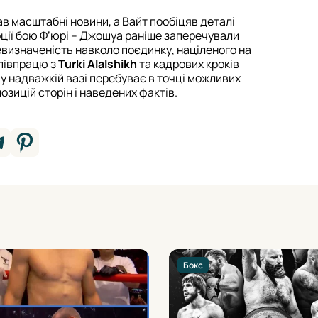
ав масштабні новини, а Вайт пообіцяв деталі
оції бою Ф’юрі – Джошуа раніше заперечували
невизначеність навколо поєдинку, націленого на
співпрацю з
Turki Alalshikh
та кадрових кроків
у надважкій вазі перебуває в точці можливих
озицій сторін і наведених фактів.
Бокс