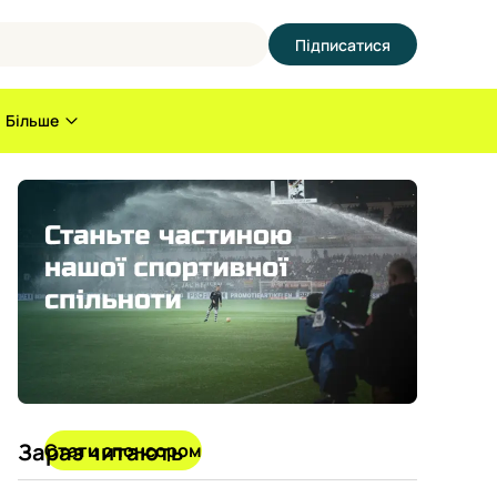
Підписатися
Більше
Зараз читають
Стати спонсором