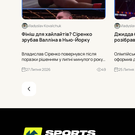
Vladyslav Kovalchuk
Vladysla
Фініш для хайлайтів? Сіренко
Джидда 
зрубав Валліна в Нью-Йорку
розібрав
Владислав Сіренко повернувся після
Олімпійсь
поразки рішенням у липні минулого року
оформив д
та на Zuffa Boxing 9 відправив Отто
суперник і
27 Липня 2026
49
25 Липня
Валліна у важкий нокаут під завісу 10-го
нокдауні, 
раунду в Нью-Йорку.
Рефері зуп