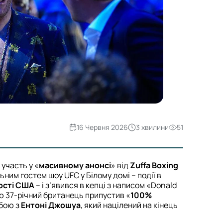
16 Червня 2026
3 хвилини
51
 участь у «
масивному анонсі
» від
Zuffa Boxing
льним гостем шоу UFC у Білому домі – події в
ості США
– і з’явився в кепці з написом «Donald
в’ю 37-річний британець припустив «
100%
 бою з
Ентоні Джошуа
, який націлений на кінець