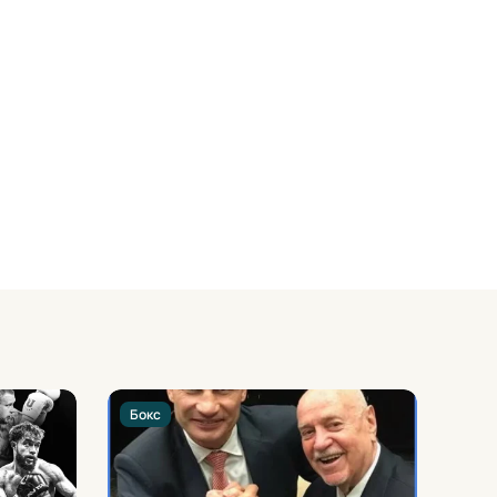
Бокс
Бок