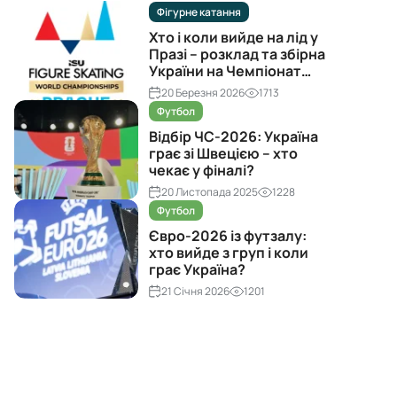
Фігурне катання
Хто і коли вийде на лід у
Празі – розклад та збірна
України на Чемпіонат
світу з фігурного катання
20 Березня 2026
1713
2026
Футбол
Відбір ЧС-2026: Україна
грає зі Швецією – хто
чекає у фіналі?
20 Листопада 2025
1228
Футбол
Євро-2026 із футзалу:
хто вийде з груп і коли
грає Україна?
21 Січня 2026
1201