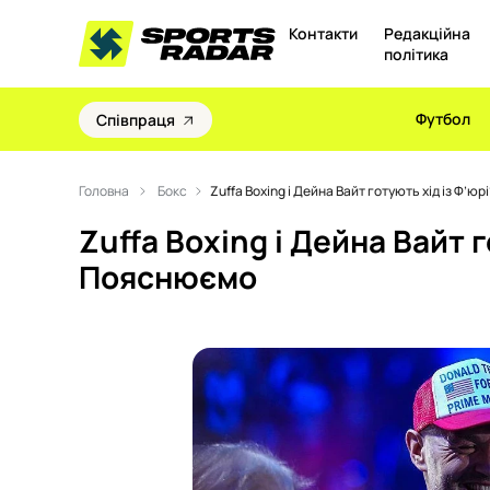
Контакти
Редакційна
політика
Футбол
Співпраця
Головна
Бокс
Zuffa Boxing і Дейна Вайт готують хід із Ф’ю
Zuffa Boxing і Дейна Вайт г
Пояснюємо