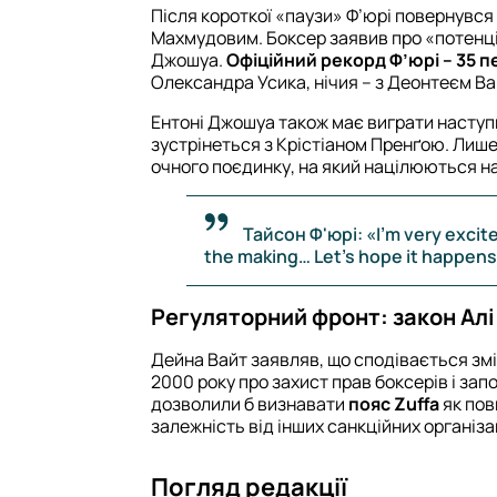
Після короткої «паузи» Ф’юрі повернувся
Махмудовим. Боксер заявив про «потенці
Джошуа.
Офіційний рекорд Ф’юрі – 35 пе
Олександра Усика, нічия – з Деонтеєм В
Ентоні Джошуа також має виграти наступни
зустрінеться з Крістіаном Пренґою. Лише
очного поєдинку, на який націлюються на
Тайсон Ф'юрі: «I'm very excited
the making… Let's hope it happens
Регуляторний фронт: закон Алі
Дейна Вайт заявляв, що сподівається зм
2000 року про захист прав боксерів і зап
дозволили б визнавати
пояс Zuffa
як пов
залежність від інших санкційних організа
Погляд редакції