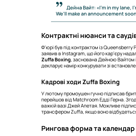
Дейна Вайт: «I'm in my lane, I
We'll make an announcement soon
Контрактні нюанси та сауді
Ф’юрі був під контрактом із Queensberry
заявив в Instagram, що його кар’єру над
Zuffa Boxing
, заснована Дейною Вайтом 
декларує намір конкурувати зі встанов
Кадрові ходи Zuffa Boxing
У лютому промоушен гучно підписав брит
перейшов від Matchroom Едді Герна. Згод
важкій вазі Джей Апетая. Можливе підпи
трансфером Zuffa, якщо воно відбудетьс
Рингова форма та календар 