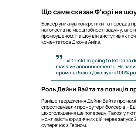
Що саме сказав Ф'юрі на шо
Боксер уникнув конкретики та передав пра
наголосив на масштабності задуму, але н
промоушеном. На шоу він виступив як поч
коментатора Джона Аніка.
«I think I'm going to let Dana 
massive announcement». На запи
промоції бою з Джошуа: «100% pot
Роль Дейни Вайта та позиція п
Раніше твердження Дейни Вайта про намі
спростовували промоутери боксерів – Едді
що оголошення ще попереду. Також у лют
можливість юридичних дій через запуск Zu
суперечок з Герном.