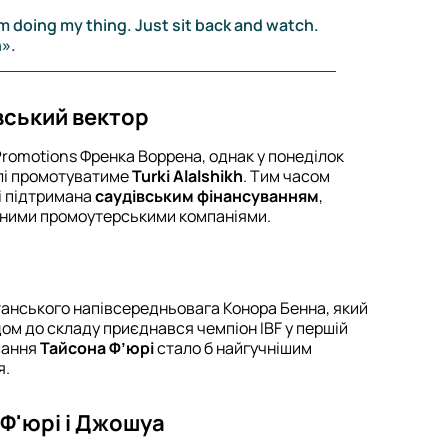
'm doing my thing. Just sit back and watch.
».
вський вектор
 Promotions Френка Воррена, однак у понеділок
алі промотуватиме
Turki Alalshikh
. Тим часом
і підтримана
саудівським фінансуванням
,
леними промоутерськими компаніями.
анського напівсередньовага Конора Бенна, який
ом до складу приєднався чемпіон IBF у першій
сання
Тайсона Ф’юрі
стало б найгучнішим
я.
Ф'юрі і Джошуа