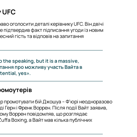
у UFC
во оголосити деталі керівнику UFC. Він двічі
е підтвердив факт підписання угоди із новим
есний гість та відповів на запитання
do the speaking, but it is a massive,
тання про можливу участь Вайта в
ential, yes».
ромоутерів
р промотувати бій Джошуа – Ф’юрі неодноразово
 Герн і Френк Воррен. Після події Вайт заявив,
ому Воррен повідомляв, що розглядає
ffa Boxing, а Вайт мав кілька публічних