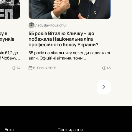
Vladyslav Kovalchuk
Vlad
су в
55 років Віталію Кличку – що
Хто б
хунків
побажала Національна ліга
Promo
професійного боксу України?
ід 61,2 до
55 років на лічильнику легенди надважкої
12 Pro
й Чобану,
ваги. Офіційні вітання, точні
Одесі 
или
формулювання статусів і побажання –
від 61
74
19 Липня 2026
43
16 Л
суддів і
дивіться, що саме підкреслили у
дебюта
.
зверненні до Віталія Кличка.
Дивіть
Бокс
Про видання