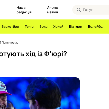
Наша
Анонс
редакція
матчів
Баскетбол
Теніс
Бокс
Хокей
Біатлон
Волейбол
рі? Пояснюємо
отують хід із Ф’юрі?