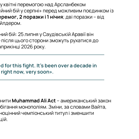
 у квітні перемогою над Арсланбеком
йний бій у серпні» перед можливим поєдинком із
ремог, 2 поразки і 1 нічия
; дві поразки – від
айлдером.
й бій: 25 липня у Саудівській Аравії він
 після цього сторони зможуть рухатися до
прикінці 2026 року.
 for this fight. It's been over a decade in
 right now, very soon».
інити
Muhammad Ali Act
– американський закон
обігання монополіям. Зміни, за словами Вайта,
ноцінний чемпіонський титул і зменшити
цій.