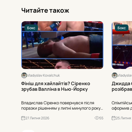
Читайте також
Бокс
Бокс
Vladyslav Kovalchuk
Vladysla
Фініш для хайлайтів? Сіренко
Джидда 
зрубав Валліна в Нью-Йорку
розібрав
Владислав Сіренко повернувся після
Олімпійсь
поразки рішенням у липні минулого року
оформив д
та на Zuffa Boxing 9 відправив Отто
суперник і
27 Липня 2026
55
25 Липня
Валліна у важкий нокаут під завісу 10-го
нокдауні, 
раунду в Нью-Йорку.
Рефері зуп