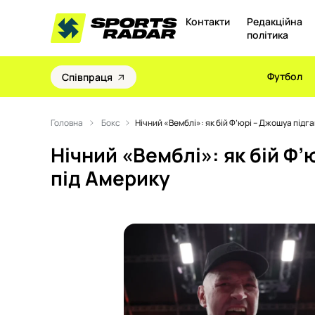
Контакти
Редакційна
політика
Футбол
Співпраця
Головна
Бокс
Нічний «Вемблі»: як бій Ф’юрі – Джошуа підг
Нічний «Вемблі»: як бій Ф
під Америку