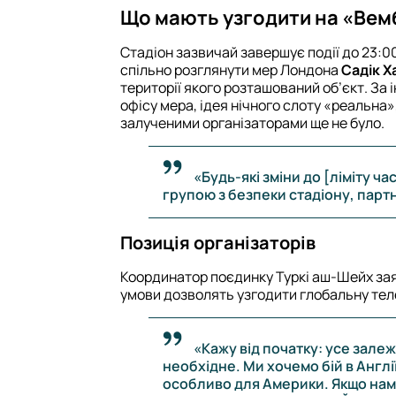
Що мають узгодити на «Вем
Стадіон зазвичай завершує події до 23:0
спільно розглянути мер Лондона
Садік Х
території якого розташований об’єкт. За
офісу мера, ідея нічного слоту «реальна»
залученими організаторами ще не було.
«Будь-які зміни до [ліміту 
групою з безпеки стадіону, партн
Позиція організаторів
Координатор поєдинку Туркі аш-Шейх зая
умови дозволять узгодити глобальну те
«Кажу від початку: усе залеж
необхідне. Ми хочемо бій в Англії
особливо для Америки. Якщо нам 