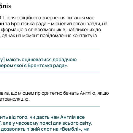
блі»
0. Після офіційного звернення питання має
ан
та Брентська рада – місцевий орган влади, на
 інформацією співрозмовників, наближених до
, однак на момент повідомлення контакту із
часу] мають оцінюватися дорадчою
ером якої є Брентська рада».
вив, що місцем пріоритетно бачать Англію, якщо
летрансляцію.
ить від того, чи дасть нам Англія все
, але у часовому поясі для всього світу,
дозволять пізній слот на «Вемблі», ми