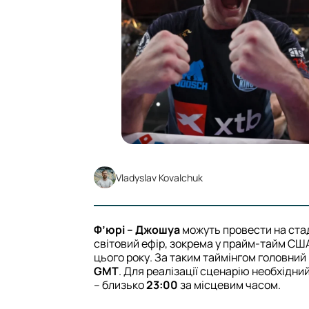
Vladyslav Kovalchuk
Ф’юрі – Джошуа
можуть провести на ста
світовий ефір, зокрема у прайм-тайм СШ
цього року. За таким таймінгом головни
GMT
. Для реалізації сценарію необхідний
– близько
23:00
за місцевим часом.