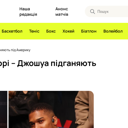
Наша
Анонс
редакція
матчів
Баскетбол
Теніс
Бокс
Хокей
Біатлон
Волейбол
аняють під Америку
’юрі – Джошуа підганяють