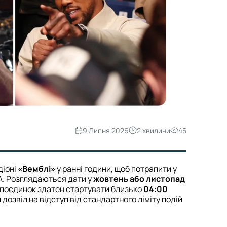
9 Липня 2026
2 хвилини
45
діоні
«Вемблі»
у ранні години, щоб потрапити у
А. Розглядаються дати у
жовтень або листопад
й поєдинок здатен стартувати близько
04:00
 дозвіл на відступ від стандартного ліміту подій