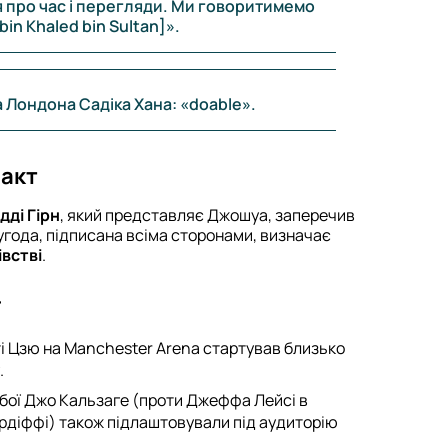
я про час і перегляди. Ми говоритимемо
n Khaled bin Sultan]».
 Лондона Садіка Хана: «doable».
ракт
дді Гірн
, який представляє Джошуа, заперечив
угода, підписана всіма сторонами, визначає
встві
.
ї
ті Цзю на Manchester Arena стартував близько
.
 бої Джо Кальзаге (проти Джеффа Лейсі в
рдіффі) також підлаштовували під аудиторію