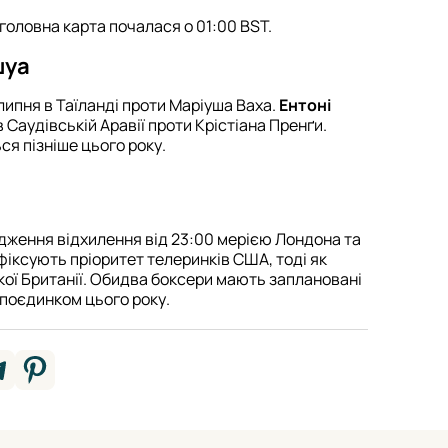
головна карта почалася о 01:00 BST.
шуа
 липня в Таїланді проти Маріуша Ваха.
Ентоні
 в Саудівській Аравії проти Крістіана Пренґи.
ся пізніше цього року.
дження відхилення від 23:00 мерією Лондона та
іксують пріоритет телеринків США, тоді як
кої Британії. Обидва боксери мають заплановані
рпоєдинком цього року.