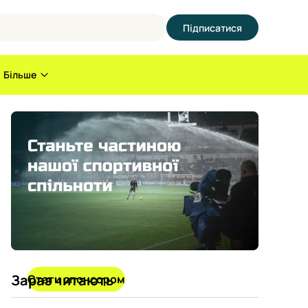
Підписатися
Більше
Зараз читають
Стати спонсором