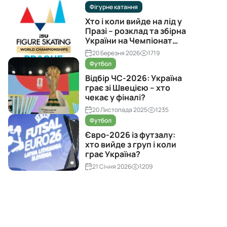
Фігурне катання
Хто і коли вийде на лід у
Празі – розклад та збірна
України на Чемпіонат
світу з фігурного катання
20 Березня 2026
1719
2026
Футбол
Відбір ЧС-2026: Україна
грає зі Швецією – хто
чекає у фіналі?
20 Листопада 2025
1235
Футбол
Євро-2026 із футзалу:
хто вийде з груп і коли
грає Україна?
21 Січня 2026
1209