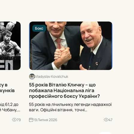
Бокс
Бок
Vladyslav Kovalchuk
Vlad
су в
55 років Віталію Кличку – що
Хто б
хунків
побажала Національна ліга
Promo
професійного боксу України?
ід 61,2 до
55 років на лічильнику легенди надважкої
12 Pro
й Чобану,
ваги. Офіційні вітання, точні
Одесі 
или
формулювання статусів і побажання –
від 61
79
19 Липня 2026
47
16 Л
суддів і
дивіться, що саме підкреслили у
дебюта
.
зверненні до Віталія Кличка.
Дивіть