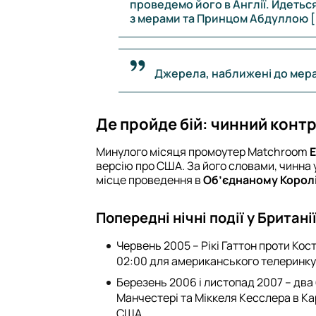
проведемо його в Англії. Йдетьс
з мерами та Принцом Абдуллою [bi
Джерела, наближені до мера
Де пройде бій: чинний конт
Минулого місяця промоутер Matchroom
Е
версію про США. За його словами, чинна 
місце проведення в
Об’єднаному Королі
Попередні нічні події у Британі
Червень 2005 – Рікі Гаттон проти Кос
02:00 для американського телеринку
Березень 2006 і листопад 2007 – два
Манчестері та Міккеля Кесслера в Ка
США.