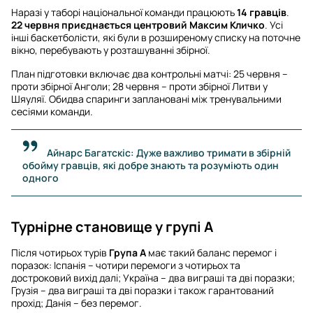
Наразі у таборі національної команди працюють
14 гравців
.
22 червня приєднається центровий Максим Кличко
. Усі
інші баскетболісти, які були в розширеному списку на поточне
вікно, перебувають у розташуванні збірної.
План підготовки включає два контрольні матчі: 25 червня –
проти збірної Анголи; 28 червня – проти збірної Литви у
Шяуляї. Обидва спаринги заплановані між тренувальними
сесіями команди.
Айнарс Багатскіс: Дуже важливо тримати в збірній
обойму гравців, які добре знають та розуміють один
одного
Турнірне становище у групі А
Після чотирьох турів
Група А
має такий баланс перемог і
поразок: Іспанія – чотири перемоги з чотирьох та
достроковий вихід далі; Україна – два виграші та дві поразки;
Грузія – два виграші та дві поразки і також гарантований
прохід; Данія – без перемог.