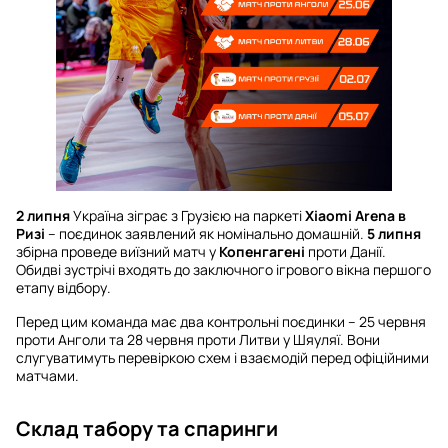
2 липня
Україна зіграє з Грузією на паркеті
Xiaomi Arena в
Ризі
– поєдинок заявлений як номінально домашній.
5 липня
збірна проведе виїзний матч у
Копенгагені
проти Данії.
Обидві зустрічі входять до заключного ігрового вікна першого
етапу відбору.
Перед цим команда має два контрольні поєдинки – 25 червня
проти Анголи та 28 червня проти Литви у Шяуляї. Вони
слугуватимуть перевіркою схем і взаємодій перед офіційними
матчами.
Склад табору та спаринги