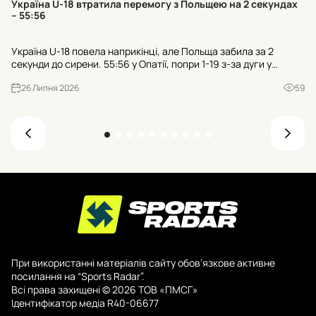
Україна U-18 втратила перемогу з Польщею на 2 секундах
к
– 55:56
Тр
Україна U-18 повела наприкінці, але Польща забила за 2
гр
секунди до сирени. 55:56 у Опатії, попри 1-19 з-за дуги у
пр
суперника. Чи зіграли роль 21 втрата та 25:7 після втрат?
де
26 Липня 2026
59
При використанні матеріалів сайту обов’язкове активне
посилання на “Sports Radar”.
Всі права захищені © 2026 ТОВ «ПМСГ»
Ідентифікатор медіа R40-06677