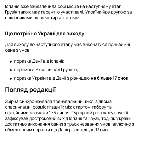
Іспанія вже забезпечила собі місце на наступному етапі,
Грузія також має гарантію участі далі. Україна йде другою за
показниками після чотирьох матчів.
Що потрібно Україні для виходу
Для виходу до наступного етапу має виконатися принаймні
одна з умов:
поразка Данії від Іспанії;
перемога України над Грузією;
поразка України від Данії з різницею
не більше 17 очок
.
Погляд редакції
Збірна синхронізувала тренувальний цикл із двома
спарингами, розмістивши їх між стартом табору та
офіційними матчами 2-5 липня. Турнірний розклад у групі А
зафіксував достроковий вихід Іспанії та Грузії, тоді як Україні
достатньо виконання однієї з трьох названих умов, включно з
обмеженням поразки від Данії різницею до 17 очок.