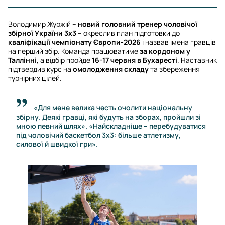
Володимир Журжій –
новий головний тренер чоловічої
збірної України 3х3
– окреслив план підготовки до
кваліфікації чемпіонату Європи-2026
і назвав імена гравців
на перший збір. Команда працюватиме
за кордоном у
Таллінні
, а відбір пройде
16-17 червня в Бухаресті
. Наставник
підтвердив курс на
омолодження складу
та збереження
турнірних цілей.
«Для мене велика честь очолити національну
збірну. Деякі гравці, які будуть на зборах, пройшли зі
мною певний шлях». «Найскладніше – перебудуватися
під чоловічий баскетбол 3х3: більше атлетизму,
силової й швидкої гри».