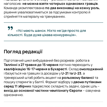
наголосив:
не можна взяти чотирьох однакових гравців
.
Команда укомплектована
по два виконавці на кожну роль
,
рішення ухвалюватиметься за підсумками контролю й
сприйняття матеріалу на тренуваннях.
«Усі мають шанси. Ніхто не їде просто для
кількості. Буде дуже цікава конкуренція».
Погляд редакції
Підготовчий цикл вибудуваний без розривів: робота в
Таллінні з 27 травня до 15 червня
логічно переходить у
кваліфікацію 16-17 червня в Бухаресті
. Склад
омолоджений
і базується на гравцях із досвідом у
U-21 та U-23
, а
тренерський штаб робить акцент на
рольовому балансі
та
пошуку спарингів у Балтії. Формат відбору з
двома путівками
серед 11 збірних
підкреслює складність задачі, однак ціль –
вихід до основної частини чемпіонату Європи
– озвучена
однозначно.