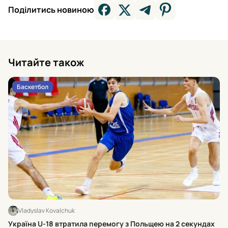
Поділитись новиною
Читайте також
Баскетбол
Vladyslav Kovalchuk
Хт
Україна U-18 втратила перемогу з Польщею на 2 секундах