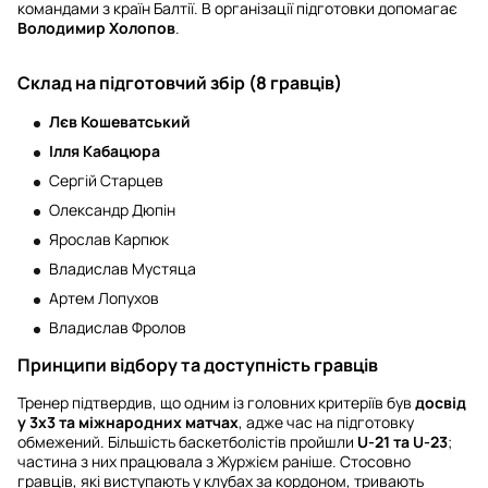
командами з країн Балтії. В організації підготовки допомагає
Володимир Холопов
.
Склад на підготовчий збір (8 гравців)
Лєв Кошеватський
Ілля Кабацюра
Сергій Старцев
Олександр Дюпін
Ярослав Карпюк
Владислав Мустяца
Артем Лопухов
Владислав Фролов
Принципи відбору та доступність гравців
Тренер підтвердив, що одним із головних критеріїв був
досвід
у 3х3 та міжнародних матчах
, адже час на підготовку
обмежений. Більшість баскетболістів пройшли
U-21 та U-23
;
частина з них працювала з Журжієм раніше. Стосовно
гравців, які виступають у клубах за кордоном, тривають