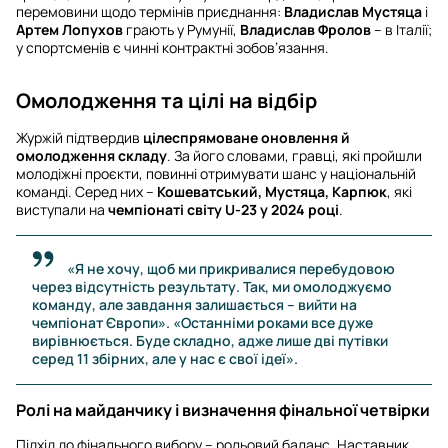
перемовини щодо термінів приєднання:
Владислав Мустяца
і
Артем Лопухов
грають у Румунії,
Владислав Фролов
– в Італії;
у спортсменів є чинні контрактні зобов’язання.
Омолодження та цілі на відбір
Журжій підтвердив
цілеспрямоване оновлення й
омолодження складу
. За його словами, гравці, які пройшли
молодіжні проєкти, повинні отримувати шанс у національній
команді. Серед них –
Кошеватський, Мустяца, Карпюк
, які
виступали на
чемпіонаті світу U-23 у 2024 році
.
«Я не хочу, щоб ми прикривалися перебудовою
через відсутність результату. Так, ми омолоджуємо
команду, але завдання залишається – вийти на
чемпіонат Європи». «Останніми роками все дуже
вирівнюється. Буде складно, адже лише дві путівки
серед 11 збірних, але у нас є свої ідеї».
Ролі на майданчику і визначення фінальної четвірки
Підхід до фінального вибору – рольовий баланс. Наставник