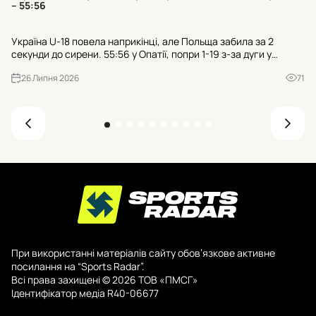
к
– 55:56
Тр
Україна U-18 повела наприкінці, але Польща забила за 2
гр
секунди до сирени. 55:56 у Опатії, попри 1-19 з-за дуги у
пр
суперника. Чи зіграли роль 21 втрата та 25:7 після втрат?
де
26 Липня 2026
71
При використанні матеріалів сайту обов’язкове активне
посилання на “Sports Radar”.
Всі права захищені © 2026 ТОВ «ПМСГ»
Ідентифікатор медіа R40-06677