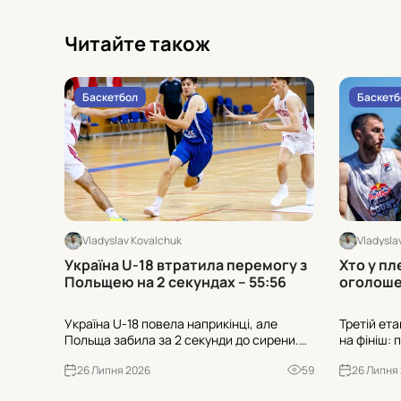
Читайте також
Баскетбол
Баскетб
Vladyslav Kovalchuk
Vladysla
Україна U-18 втратила перемогу з
Хто у пл
Польщею на 2 секундах – 55:56
оголоше
Україна U-18 повела наприкінці, але
Третій ет
Польща забила за 2 секунди до сирени.
на фініш: 
55:56 у Опатії, попри 1-19 з-за дуги у
сформован
26 Липня 2026
59
26 Липня
суперника. Чи зіграли роль 21 втрата та
Хто пройш
25:7 після втрат?
вирішальні