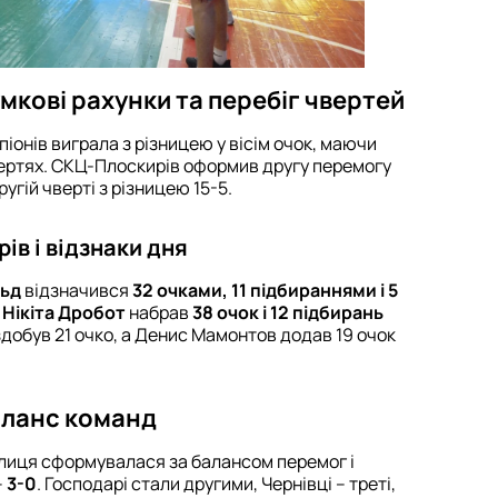
умкові рахунки та перебіг чвертей
піонів виграла з різницею у вісім очок, маючи
чвертях. СКЦ-Плоскирів оформив другу перемогу
угій чверті з різницею 15-5.
ів і відзнаки дня
ьд
відзначився
32 очками, 11 підбираннями і 5
в
Нікіта Дробот
набрав
38 очок і 12 підбирань
здобув 21 очко, а Денис Мамонтов додав 19 очок
баланс команд
аблиця сформувалася за балансом перемог і
–
3-0
. Господарі стали другими, Чернівці – треті,