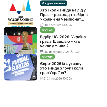
Фігурне катання
Хто і коли вийде на лід у
Празі – розклад та збірна
України на Чемпіонат
світу з фігурного катання
20 Березня 2026
1719
2026
Футбол
Відбір ЧС-2026: Україна
грає зі Швецією – хто
чекає у фіналі?
20 Листопада 2025
1235
Футбол
Євро-2026 із футзалу:
хто вийде з груп і коли
грає Україна?
21 Січня 2026
1208