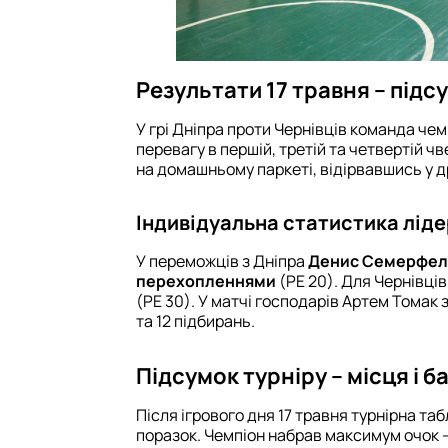
Результати 17 травня – підс
У грі Дніпра проти Чернівців команда чем
перевагу в першій, третій та четвертій 
на домашньому паркеті, відірвавшись у др
Індивідуальна статистика лідер
У переможців з Дніпра
Денис Семерфел
перехопленнями
(РЕ 20). Для Чернівці
(РЕ 30). У матчі господарів Артем Томак 
та 12 підбирань.
Підсумок турніру – місця і 
Після ігрового дня 17 травня турнірна т
поразок. Чемпіон набрав максимум очок 