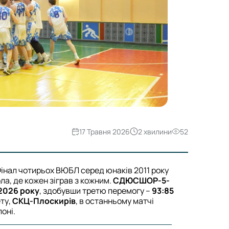
17 Травня 2026
2 хвилини
52
інал чотирьох ВЮБЛ серед юнаків 2011 року
ла, де кожен зіграв з кожним.
СДЮСШОР-5-
2026 року
, здобувши третю перемогу –
93:85
ту,
СКЦ-Плоскирів
, в останньому матчі
оні.