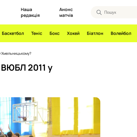
Наша
Анонс
редакція
матчів
Баскетбол
Теніс
Бокс
Хокей
Біатлон
Волейбол
 у Хмельницькому?
 ВЮБЛ 2011 у