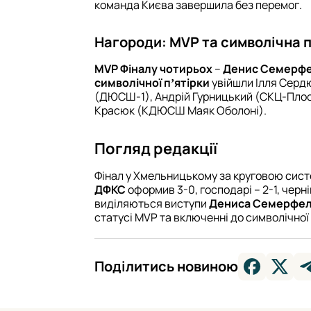
команда Києва завершила без перемог.
Нагороди: MVP та символічна п
MVP Фіналу чотирьох
–
Денис Семерф
символічної пʼятірки
увійшли Ілля Сер
(ДЮСШ-1), Андрій Гурницький (СКЦ-Плоск
Красюк (КДЮСШ Маяк Оболоні).
Погляд редакції
Фінал у Хмельницькому за круговою сис
ДФКС
оформив 3-0, господарі – 2-1, черні
виділяються виступи
Дениса Семерфе
статусі MVP та включенні до символічної 
Поділитись новиною