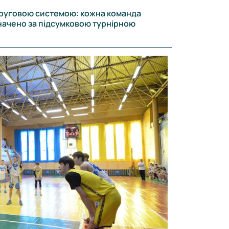
 круговою системою: кожна команда
значено за підсумковою турнірною