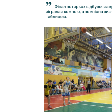
Фінал чотирьох відбувся за
зіграла з кожною, а чемпіона ви
таблицею.