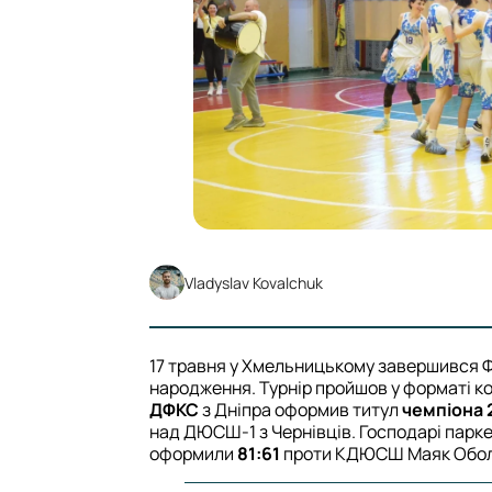
Vladyslav Kovalchuk
17 травня у Хмельницькому завершився Ф
народження. Турнір пройшов у форматі ко
ДФКС
з Дніпра оформив титул
чемпіона 
над ДЮСШ-1 з Чернівців. Господарі парке
оформили
81:61
проти КДЮСШ Маяк Обол