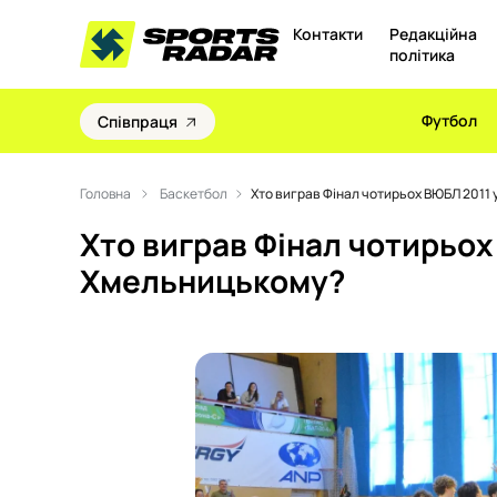
Контакти
Редакційна
політика
Футбол
Співпраця
Головна
Баскетбол
Хто виграв Фінал чотирьох ВЮБЛ 2011
Хто виграв Фінал чотирьох
Хмельницькому?