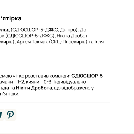
ʼятірка
ельд
(СДЮСШОР-5-ДФКС, Дніпро). До
дюк (СДЮСШОР-5-ДФКС), Нікіта Дробот
ирів), Артем Токмак (СКЦ-Плоскирів) та Ілля
темою чітко розставив команди:
СДЮСШОР-5-
вчани – 1-2, кияни – 0-3. Індивідуально
льда
та
Нікіти Дробота
, що відображено у
пʼятірки.