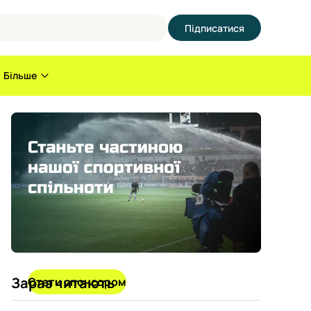
Підписатися
Більше
Зараз читають
Стати спонсором