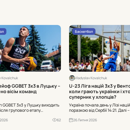
ол
Баскетбол
v Kovalchuk
Vladyslav Kovalchuk
ейоф GGBET 3х3 в Луцьку –
U-23 Ліга націй 3х3 у Вентс
но вісім команд
коли грають українки і хт
суперник у хлопців?
ап GGBET 3х3 у Луцьку виходить
Україна почала день у Лізі наці
після групового етапу
поразкою від Сербії 14:21. Далі 
о плейоф із восьми команд.
Польщею о 12:15. У жінок група з
 2026
62
26 Липня 2026
ов далі та де дивитись
Швейцарією та Польщею: старт 
 ігри – всі перевірені деталі
14:30. Деталі з Вентспілса – вс