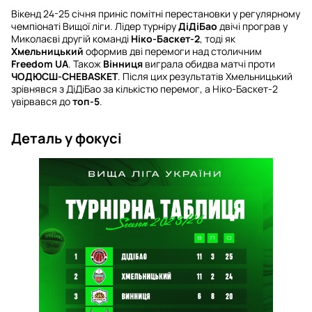
Вікенд 24-25 січня приніс помітні перестановки у регулярному
чемпіонаті Вищої ліги. Лідер турніру
ДіДіБао
двічі програв у
Миколаєві другій команді
Ніко-Баскет-2
, тоді як
Хмельницький
оформив дві перемоги над столичним
Freedom UA
. Також
Вінниця
виграла обидва матчі проти
ЧОДЮСШ-CHEBASKET
. Після цих результатів Хмельницький
зрівнявся з ДіДіБао за кількістю перемог, а Ніко-Баскет-2
увірвався до
топ-5
.
Деталь у фокусі