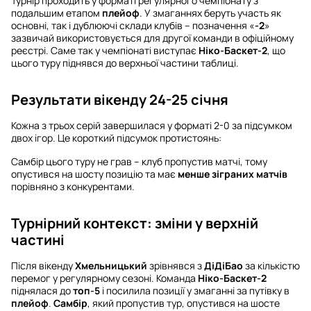
Турнір проходить у форматі регулярного чемпіонату з
подальшим етапом
плейоф
. У змаганнях беруть участь як
основні, так і дублюючі склади клубів – позначення «
-2
»
зазвичай використовується для другої команди в офіційному
реєстрі. Саме так у чемпіонаті виступає
Ніко-Баскет-2
, що
цього туру піднявся до верхньої частини таблиці.
Результати вікенду 24-25 січня
Кожна з трьох серій завершилася у форматі 2-0 за підсумком
двох ігор. Це короткий підсумок протистоянь:
Самбір цього туру не грав – клуб пропустив матчі, тому
опустився на шосту позицію та має
менше зіграних матчів
порівняно з конкурентами.
Турнірний контекст: зміни у верхній
частині
Після вікенду
Хмельницький
зрівнявся з
ДіДіБао
за кількістю
перемог у регулярному сезоні. Команда
Ніко-Баскет-2
піднялася до
топ-5
і посилила позиції у змаганні за путівку в
плейоф
.
Самбір
, який пропустив тур, опустився на шосте