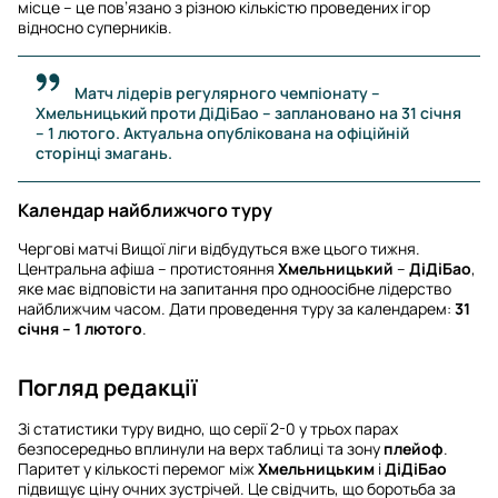
місце – це пов’язано з різною кількістю проведених ігор
відносно суперників.
Матч лідерів регулярного чемпіонату –
Хмельницький проти ДіДіБао – заплановано на 31 січня
– 1 лютого. Актуальна опублікована на офіційній
сторінці змагань.
Календар найближчого туру
Чергові матчі Вищої ліги відбудуться вже цього тижня.
Центральна афіша – протистояння
Хмельницький
–
ДіДіБао
,
яке має відповісти на запитання про одноосібне лідерство
найближчим часом. Дати проведення туру за календарем:
31
січня – 1 лютого
.
Погляд редакції
Зі статистики туру видно, що серії 2-0 у трьох парах
безпосередньо вплинули на верх таблиці та зону
плейоф
.
Паритет у кількості перемог між
Хмельницьким
і
ДіДіБао
підвищує ціну очних зустрічей. Це свідчить, що боротьба за