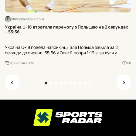
Vladyslav Kovalchuk
Хт
Україна U-18 втратила перемогу з Польщею на 2 секундах
к
– 55:56
Тр
Україна U-18 повела наприкінці, але Польща забила за 2
гр
секунди до сирени. 55:56 у Опатії, попри 1-19 з-за дуги у
пр
суперника. Чи зіграли роль 21 втрата та 25:7 після втрат?
де
26 Липня 2026
68