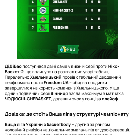
ДіДіБао
поступився двічі саме у виїзній серії проти
Ніко-
Баскет-2
, що вплинуло на розклад сил угорі таблиці.
Паралельно
Хмельницький
провів стабільний дводенний
перформанс проти
Freedom UA
– обидва поєдинки
завершилися на користь команди з Хмельницького. У ще
одній «подвійній» серії
Вінниця
взяла максимум в матчах з
ЧОДЮСШ-CHEBASKET
, додавши очок у гонці за
плейоф
.
Довідка: де стоїть Вища ліга у структурі чемпіонату
Вища ліга України з баскетболу
– другий за рангом
чоловічий дивізіон національних змагань під егідою федерації.