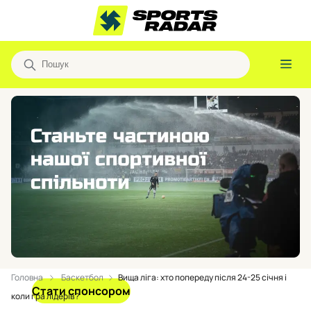
Головна
Баскетбол
Вища ліга: хто попереду після 24-25 січня і
Стати спонсором
коли гра лідерів?