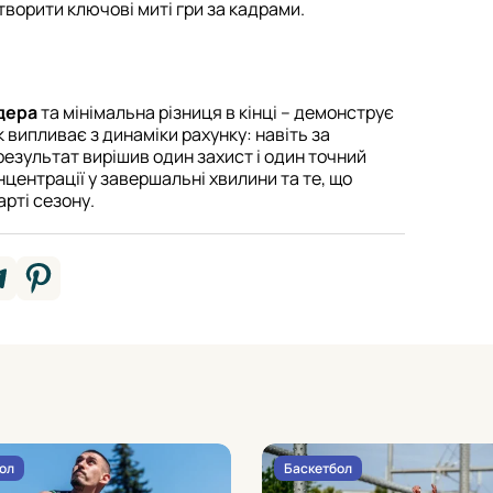
творити ключові миті гри за кадрами.
ідера
та мінімальна різниця в кінці – демонструє
к випливає з динаміки рахунку: навіть за
результат вирішив один захист і один точний
центрації у завершальні хвилини та те, що
арті сезону.
ол
Баскетбол