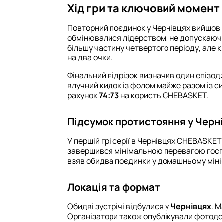
Хід гри та ключовий момент
Повторний поєдинок у Чернівцях вийшов
обмінювалися лідерством, не допускаючи
більшу частину четвертого періоду, але 
на два очки.
Фінальний відрізок визначив один епізод:
влучний кидок із фолом майже разом із 
рахунок
74:73
на користь CHEBASKET.
Підсумок протистояння у Черн
У першій грі серії в Чернівцях CHEBASKE
завершився мінімальною перевагою гос
взяв обидва поєдинки у домашньому міні-
Локація та формат
Обидві зустрічі відбулися у
Чернівцях
. 
Організатори також опублікували фотодо