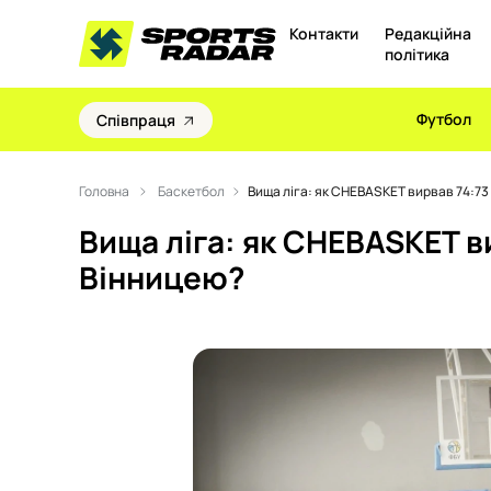
Контакти
Редакційна
політика
Футбол
Співпраця
Головна
Баскетбол
Вища ліга: як CHEBASKET вирвав 74:73 
Вища ліга: як CHEBASKET ви
Вінницею?