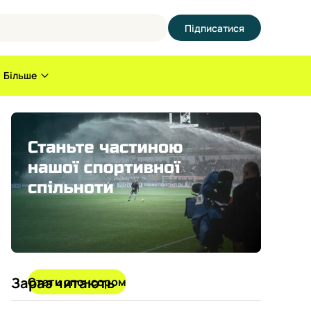
Підписатися
Більше
Зараз читають
Стати спонсором