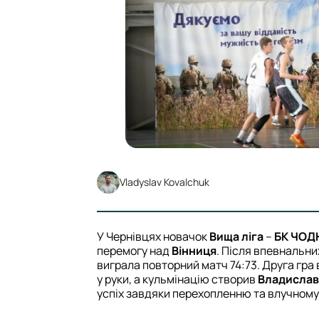
Vladyslav Kovalchuk
У Чернівцях новачок
Вища ліга
–
БК ЧО
перемогу над
Вінниця
. Після впевнальни
виграла повторний матч 74:73. Друга гра
у руки, а кульмінацію створив
Владислав
успіх завдяки перехопленню та влучному