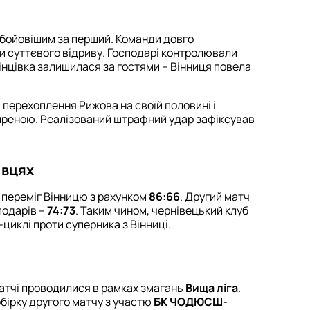
 бойовішим за перший. Команди довго
 суттєвого відриву. Господарі контролювали
кінцівка залишилася за гостями – Вінниця повела
 перехоплення Рижова на своїй половині і
сиреною. Реалізований штрафний удар зафіксував
івцях
T переміг Вінницю з рахунком
86:66
. Другий матч
подарів –
74:73
. Таким чином, чернівецький клуб
циклi проти суперника з Вінниці.
Матчі проводилися в рамках змагань
Вища ліга
.
бірку другого матчу з участю
БК ЧОДЮСШ-