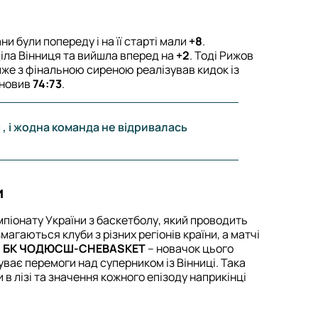
и були попереду і на її старті мали
+8
.
іла Вінниця та вийшла вперед на
+2
. Тоді Рижов
йже з фінальною сиреною реалізував кидок із
ановив
74:73
.
я , і жодна команда не відривалась
и
мпіонату України з баскетболу, який проводить
магаються клуби з різних регіонів країни, а матчі
.
БК ЧОДЮСШ-CHEBASKET
– новачок цього
буває перемоги над суперником із Вінниці. Така
 в лізі та значення кожного епізоду наприкінці