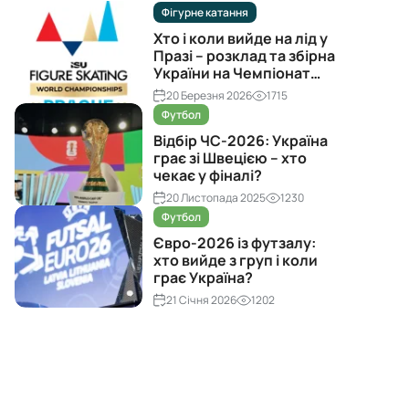
Фігурне катання
Хто і коли вийде на лід у
Празі – розклад та збірна
України на Чемпіонат
світу з фігурного катання
20 Березня 2026
1715
2026
Футбол
Відбір ЧС-2026: Україна
грає зі Швецією – хто
чекає у фіналі?
20 Листопада 2025
1230
Футбол
Євро-2026 із футзалу:
хто вийде з груп і коли
грає Україна?
21 Січня 2026
1202