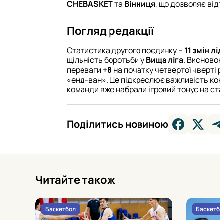
CHEBASKET
та
Вінниця
, що дозволяє від
Погляд редакції
Статистика другого поєдинку –
11 змін л
щільність боротьби у
Вища ліга
. Висново
переваги
+8
на початку четвертої чверті 
«енд-ван». Це підкреслює важливість кон
команди вже набрали ігровий тонус на ст
Поділитись новиною
Читайте також
Баскетбол
Баскетб