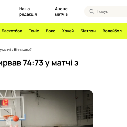
Наша
Анонс
редакція
матчів
Баскетбол
Теніс
Бокс
Хокей
Біатлон
Волейбол
у матчі з Вінницею?
рвав 74:73 у матчі з