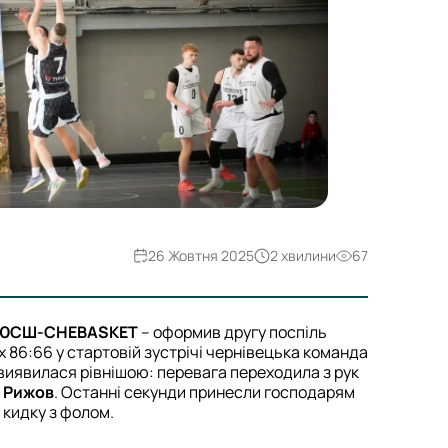
26 Жовтня 2025
2 хвилини
67
ДЮСШ-CHEBASKET
– оформив другу поспіль
х 86:66 у стартовій зустрічі чернівецька команда
 виявилася рівнішою: перевага переходила з рук
 Рижов
. Останні секунди принесли господарям
 кидку з фолом.