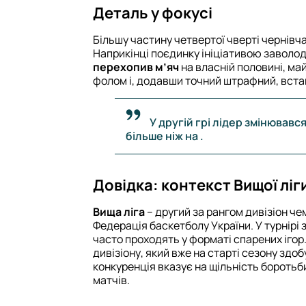
Деталь у фокусі
Більшу частину четвертої чверті чернівчан
Наприкінці поєдинку ініціативою заволод
перехопив м’яч
на власній половині, ма
фолом і, додавши точний штрафний, вст
У другій грі лідер змінювавс
більше ніж на .
Довідка: контекст Вищої ліг
Вища ліга
– другий за рангом дивізіон че
Федерація баскетболу України. У турнірі з
часто проходять у форматі спарених ігор
дивізіону, який вже на старті сезону здо
конкуренція вказує на щільність боротьби
матчів.