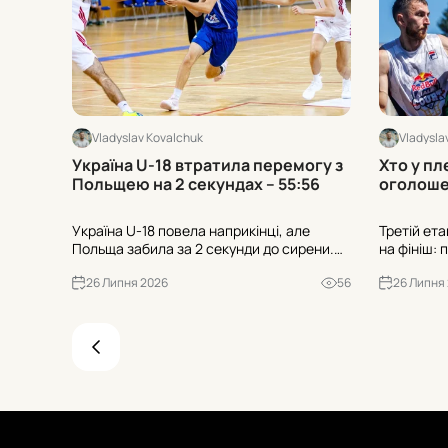
Vladyslav Kovalchuk
Vladysla
Україна U-18 втратила перемогу з
Хто у пл
Польщею на 2 секундах – 55:56
оголоше
Україна U-18 повела наприкінці, але
Третій ет
Польща забила за 2 секунди до сирени.
на фініш: 
55:56 у Опатії, попри 1-19 з-за дуги у
сформован
26 Липня 2026
56
26 Липня
суперника. Чи зіграли роль 21 втрата та
Хто пройш
25:7 після втрат?
вирішальні
нижче.