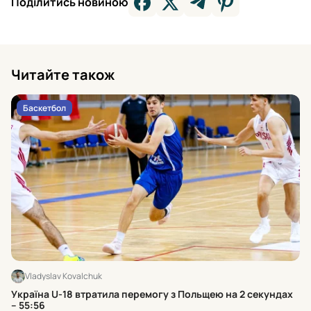
Поділитись новиною
Читайте також
Баскетбол
Vladyslav Kovalchuk
Хт
Україна U-18 втратила перемогу з Польщею на 2 секундах
к
– 55:56