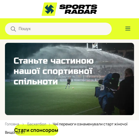
Головна
Баскетбол
Чиї перемоги ознаменували старт жіночої
Стати спонсором
Вищої ліги?