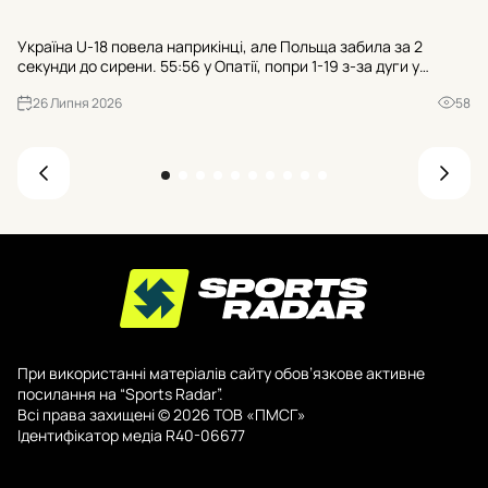
Тр
Україна U-18 повела наприкінці, але Польща забила за 2
гр
секунди до сирени. 55:56 у Опатії, попри 1-19 з-за дуги у
пр
суперника. Чи зіграли роль 21 втрата та 25:7 після втрат?
де
26 Липня 2026
58
При використанні матеріалів сайту обов’язкове активне
посилання на “Sports Radar”.
Всі права захищені © 2026 ТОВ «ПМСГ»
Ідентифікатор медіа R40-06677