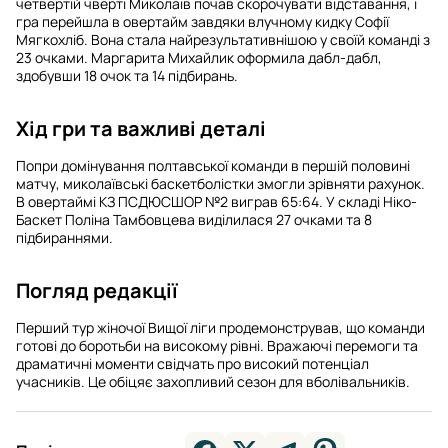
четвертій чверті Миколаїв почав скорочувати відставання, і
гра перейшла в овертайм завдяки влучному кидку Софії
Мягкохліб. Вона стала найрезультативнішою у своїй команді з
23 очками. Маргарита Михайлик оформила дабл-дабл,
здобувши 18 очок та 14 підбирань.
Хід гри та важливі деталі
Попри домінування полтавської команди в першій половині
матчу, миколаївські баскетболістки змогли зрівняти рахунок.
В овертаймі КЗ ПСДЮСШОР №2 виграв 65:64. У складі Ніко-
Баскет Поліна Тамбовцева виділилася 27 очками та 8
підбираннями.
Погляд редакції
Перший тур жіночої Вищої ліги продемонстрував, що команди
готові до боротьби на високому рівні. Вражаючі перемоги та
драматичні моменти свідчать про високий потенціал
учасників. Це обіцяє захопливий сезон для вболівальників.