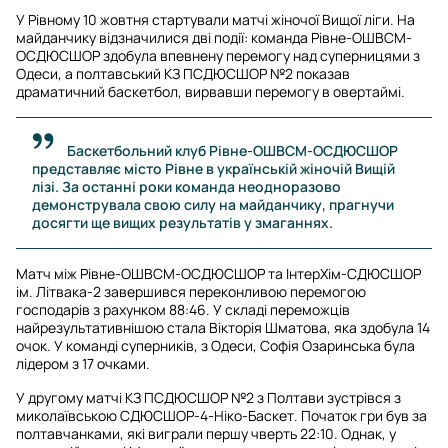
У Рівному 10 жовтня стартували матчі жіночої Вищої ліги. На
майданчику відзначилися дві події: команда Рівне-ОШВСМ-
ОСДЮСШОР здобула впевнену перемогу над суперницями з
Одеси, а полтавський КЗ ПСДЮСШОР №2 показав
драматичний баскетбол, вирвавши перемогу в овертаймі.
Баскетбольний клуб Рівне-ОШВСМ-ОСДЮСШОР
представляє місто Рівне в українській жіночій Вищій
лізі. За останні роки команда неодноразово
демонструвала свою силу на майданчику, прагнучи
досягти ще вищих результатів у змаганнях.
Матч між Рівне-ОШВСМ-ОСДЮСШОР та ІнтерХім-СДЮСШОР
ім. Літвака-2 завершився переконливою перемогою
господарів з рахунком 88:46. У складі переможців
найрезультативнішою стала Вікторія Шматова, яка здобула 14
очок. У команді суперників, з Одеси, Софія Озаринська була
лідером з 17 очками.
У другому матчі КЗ ПСДЮСШОР №2 з Полтави зустрівся з
миколаївською СДЮСШОР-4-Ніко-Баскет. Початок гри був за
полтавчанками, які виграли першу чверть 22:10. Однак, у