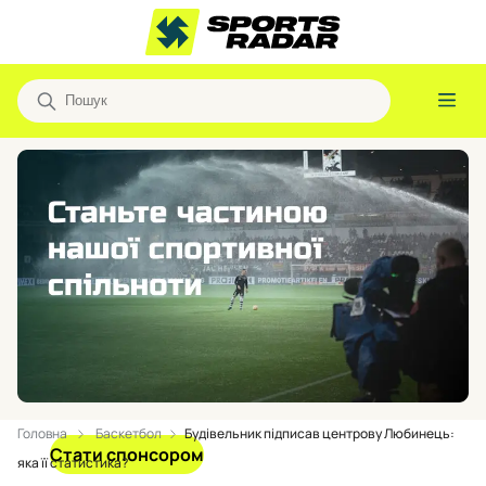
Головна
Баскетбол
Будівельник підписав центрову Любинець:
Стати спонсором
яка її статистика?