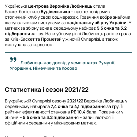
Українська
центрова
Вероніка Любинець
стала
баскетболісткою
Будівельника
– про це повідомив
столичний клуб у своїх соцмережах. Гравчиня добре знайома
шанувальникам виступами за
національну збірну України
. У
матчах за збірну вона в середньому набирає
5.5 очка та 3.2
підбирання
за гру. На клубному рівні Любинець раніше грала
за Київ-Баскет та Прометей у жіночій Суперлізі, а також
виступала за кордоном.
Любинець має досвід у чемпіонатах Румунії,
Угорщини, Німеччини та Косово.
Статистика і сезон 2021/22
В українській Суперлізі сезону
2021/22
Вероніка Любинець у
середньому набирала
7,4 очка та 4,1 підбирання
за гру. Її
рейтинг ефективності становив
РЕ 10.4
бала. Показники у
збірній –
5.5 очка та 3.2 підбирання
– залишаються її
офіційними середніми у міжнародних матчах.