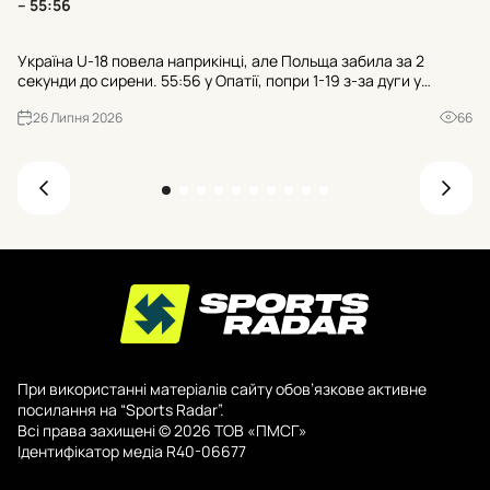
– 55:56
Тр
Україна U-18 повела наприкінці, але Польща забила за 2
гр
секунди до сирени. 55:56 у Опатії, попри 1-19 з-за дуги у
пр
суперника. Чи зіграли роль 21 втрата та 25:7 після втрат?
де
26 Липня 2026
66
При використанні матеріалів сайту обов’язкове активне
посилання на “Sports Radar”.
Всі права захищені © 2026 ТОВ «ПМСГ»
Ідентифікатор медіа R40-06677