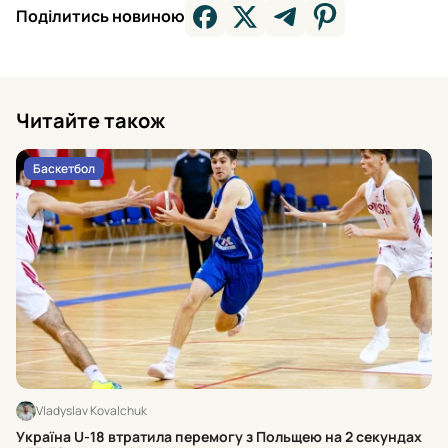
Поділитись новиною
Читайте також
Баскетбол
Vladyslav Kovalchuk
Хт
Україна U-18 втратила перемогу з Польщею на 2 секундах
к