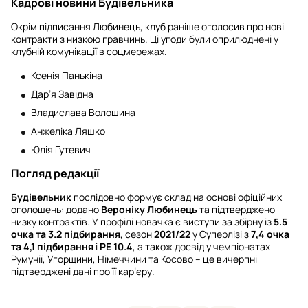
Кадрові новини Будівельника
Окрім підписання Любинець, клуб раніше оголосив про нові
контракти з низкою гравчинь. Ці угоди були оприлюднені у
клубній комунікації в соцмережах.
Ксенія Панькіна
Дар’я Завідна
Владислава Волошина
Анжеліка Ляшко
Юлія Гутевич
Погляд редакції
Будівельник
послідовно формує склад на основі офіційних
оголошень: додано
Вероніку Любинець
та підтверджено
низку контрактів. У профілі новачка є виступи за збірну із
5.5
очка та 3.2 підбирання
, сезон
2021/22
у Суперлізі з
7,4 очка
та 4,1 підбирання
і
РЕ 10.4
, а також досвід у чемпіонатах
Румунії, Угорщини, Німеччини та Косово – це вичерпні
підтверджені дані про її кар’єру.