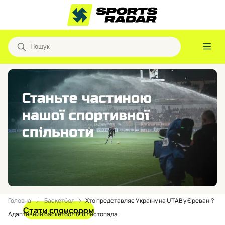
Головна
Баскетбол
Хто представляє Україну на UTAB у Єревані?
Стати спонсором
Адаптивний баскетбол 6-8 листопада