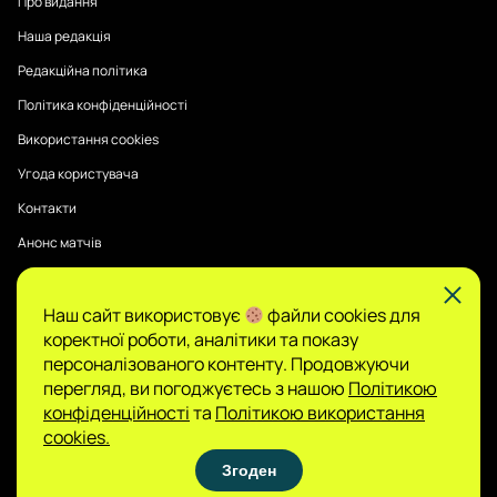
Про видання
Наша редакція
Редакційна політика
Політика конфіденційності
Використання cookies
Угода користувача
Контакти
Анонс матчів
Наш сайт використовує
файли cookies для
Публікації на Sports Radar мають інформаційний характер.
коректної роботи, аналітики та показу
Думки авторів є їхньою особистою позицією, редакція не
гарантує повної достовірності та не несе відповідальності
персоналізованого контенту. Продовжуючи
за зміст.
перегляд, ви погоджуєтесь з нашою
Політикою
Сайт не є організатором азартних ігор і не
конфіденційності
та
Політикою використання
приймає ставок, проте може містити матеріали
cookies.
про гемблінг. Доступ до таких розділів дозволено
Згоден
лише користувачам 21+. Грайте відповідально.