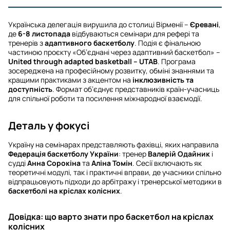
Українська делегація вирушила до столиці Вірменії –
Єревані
,
де
6-8 листопада
відбуваються семінари для рефері та
тренерів з
адаптивного баскетболу
. Подія є фінальною
частиною проєкту «Об’єднані через адаптивний баскетбол» –
United through adapted basketball – UTAB
. Програма
зосереджена на професійному розвитку, обміні знаннями та
кращими практиками з акцентом на
інклюзивність та
доступність
. Формат об’єднує представників країн-учасниць
для спільної роботи та посилення міжнародної взаємодії.
Деталь у фокусі
Україну на семінарах представляють фахівці, яких направила
Федерація баскетболу України
: тренер
Валерій Одайник
і
судді
Анна Сорокіна
та
Аліна Томін
. Сесії включають як
теоретичні модулі, так і практичні вправи, де учасники спільно
відпрацьовують підходи до арбітражу і тренерської методики в
баскетболі на кріслах колісних
.
Довідка: що варто знати про баскетбол на кріслах
колісних