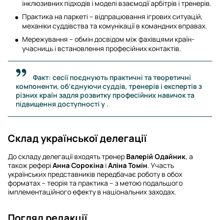
інклюзивних підходів і моделі взаємодії арбітрів і тренерів.
Практика на паркеті – відпрацювання ігрових ситуацій,
механіки суддівства та комунікації в командних вправах.
Мережування – обмін досвідом між фахівцями країн-
учасниць і встановлення професійних контактів.
Факт: сесії поєднують практичні та теоретичні
компоненти, об’єднуючи суддів, тренерів і експертів з
різних країн задля розвитку професійних навичок та
підвищення доступності у .
Склад української делегації
До складу делегації входять тренер
Валерій Одайник
, а
також рефері
Анна Сорокіна
і
Аліна Томін
. Участь
українських представників передбачає роботу в обох
форматах – теорія та практика – з метою подальшого
імплементаційного ефекту в національних заходах.
Погляд редакції