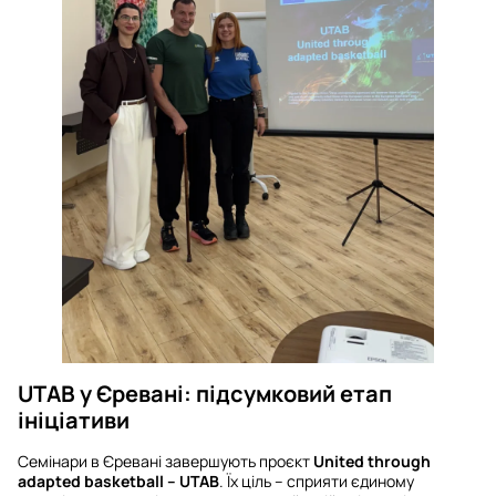
UTAB у Єревані: підсумковий етап
ініціативи
Семінари в Єревані завершують проєкт
United through
adapted basketball – UTAB
. Їх ціль – сприяти єдиному