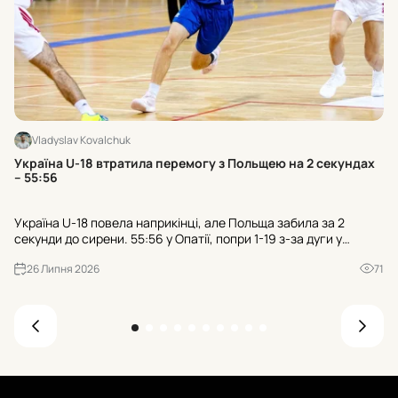
Vladyslav Kovalchuk
Хт
Україна U-18 втратила перемогу з Польщею на 2 секундах
к
– 55:56
Тр
Україна U-18 повела наприкінці, але Польща забила за 2
гр
секунди до сирени. 55:56 у Опатії, попри 1-19 з-за дуги у
пр
суперника. Чи зіграли роль 21 втрата та 25:7 після втрат?
де
26 Липня 2026
71