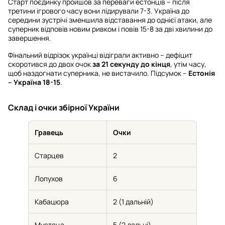
Старт поєдинку пройшов за переваги естонців – після
третини ігрового часу вони лідирували 7-3. Україна до
середини зустрічі зменшила відставання до однієї атаки, але
суперник відповів новим ривком і повів 15-8 за дві хвилини до
завершення.
Фінальний відрізок українці відіграли активно – дефіцит
скоротився до двох очок
за 21 секунду до кінця
, утім часу,
щоб наздогнати суперника, не вистачило. Підсумок –
Естонія
– Україна 18-15
.
Склад і очки збірної України
Гравець
Очки
Старцев
2
Лопухов
6
Кабацюра
2 (1 дальній)
Мустяца
5 (2 дальні)