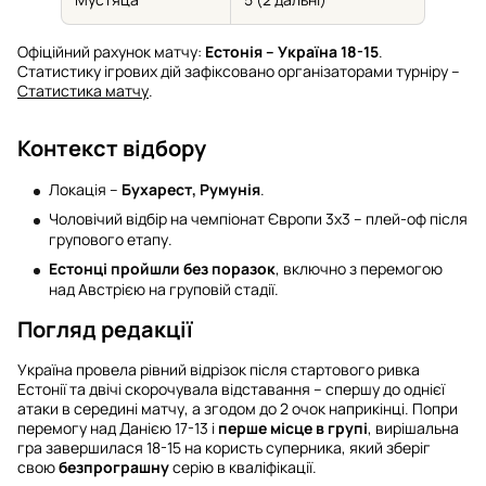
Офіційний рахунок матчу:
Естонія – Україна 18-15
.
Статистику ігрових дій зафіксовано організаторами турніру –
Статистика матчу
.
Контекст відбору
Локація –
Бухарест, Румунія
.
Чоловічий відбір на чемпіонат Європи 3х3 – плей-оф після
групового етапу.
Естонці пройшли без поразок
, включно з перемогою
над Австрією на груповій стадії.
Погляд редакції
Україна провела рівний відрізок після стартового ривка
Естонії та двічі скорочувала відставання – спершу до однієї
атаки в середині матчу, а згодом до 2 очок наприкінці. Попри
перемогу над Данією 17-13 і
перше місце в групі
, вирішальна
гра завершилася 18-15 на користь суперника, який зберіг
свою
безпрограшну
серію в кваліфікації.