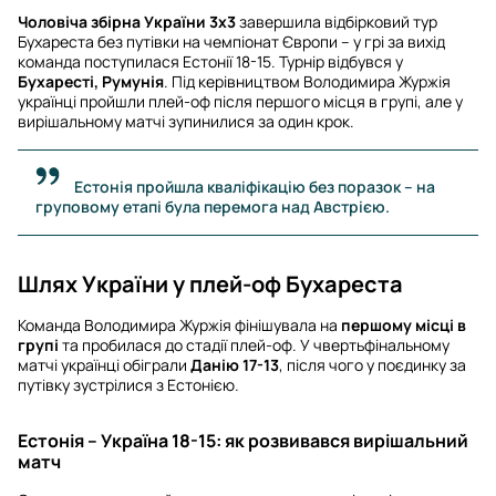
Чоловіча збірна України 3х3
завершила відбірковий тур
Бухареста без путівки на чемпіонат Європи – у грі за вихід
команда поступилася Естонії 18-15. Турнір відбувся у
Бухаресті, Румунія
. Під керівництвом Володимира Журжія
українці пройшли плей-оф після першого місця в групі, але у
вирішальному матчі зупинилися за один крок.
Естонія пройшла кваліфікацію без поразок – на
груповому етапі була перемога над Австрією.
Шлях України у плей-оф Бухареста
Команда Володимира Журжія фінішувала на
першому місці в
групі
та пробилася до стадії плей-оф. У чвертьфінальному
матчі українці обіграли
Данію 17-13
, після чого у поєдинку за
путівку зустрілися з Естонією.
Естонія – Україна 18-15: як розвивався вирішальний
матч