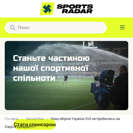
Головна
Баскетбол
Чому збірна України 3х3 не пробилась на
Стати спонсором
Євро в Бухаресті?