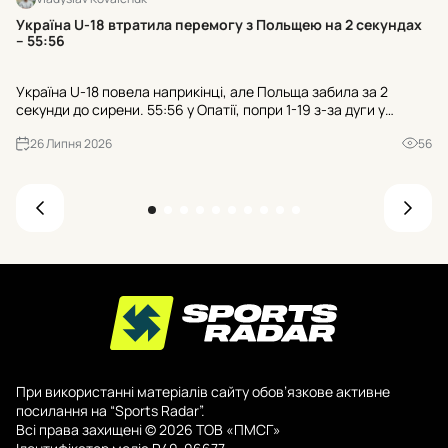
Хт
Україна U-18 втратила перемогу з Польщею на 2 секундах
к
– 55:56
Тр
Україна U-18 повела наприкінці, але Польща забила за 2
гр
секунди до сирени. 55:56 у Опатії, попри 1-19 з-за дуги у
пр
суперника. Чи зіграли роль 21 втрата та 25:7 після втрат?
де
26 Липня 2026
56
При використанні матеріалів сайту обов’язкове активне
посилання на “Sports Radar”.
Всі права захищені © 2026 ТОВ «ПМСГ»