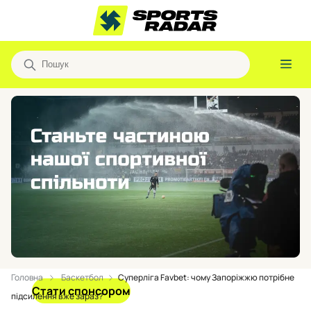
Головна
Баскетбол
Суперліга Favbet: чому Запоріжжю потрібне
Стати спонсором
підсилення вже зараз?