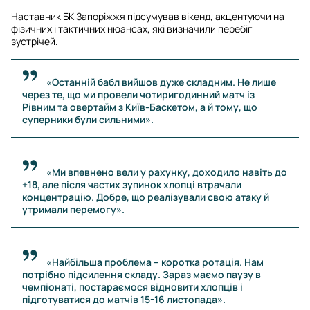
Наставник БК Запоріжжя підсумував вікенд, акцентуючи на
фізичних і тактичних нюансах, які визначили перебіг
зустрічей.
«Останній бабл вийшов дуже складним. Не лише
через те, що ми провели чотиригодинний матч із
Рівним та овертайм з Київ-Баскетом, а й тому, що
суперники були сильними».
«Ми впевнено вели у рахунку, доходило навіть до
+18, але після частих зупинок хлопці втрачали
концентрацію. Добре, що реалізували свою атаку й
утримали перемогу».
«Найбільша проблема – коротка ротація. Нам
потрібно підсилення складу. Зараз маємо паузу в
чемпіонаті, постараємося відновити хлопців і
підготуватися до матчів 15-16 листопада».