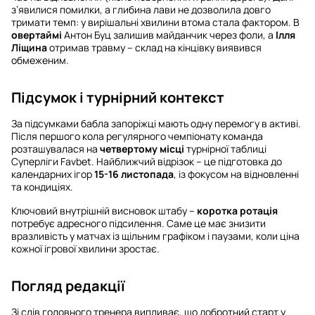
з’явилися помилки, а глибина лави не дозволила довго
тримати темп: у вирішальні хвилини втома стала фактором. В
овертаймі
Антон Буц залишив майданчик через фоли, а
Ілля
Ліщина
отримав травму – склад на кінцівку виявився
обмеженим.
Підсумок і турнірний контекст
За підсумками бабла запоріжці мають одну перемогу в активі.
Після першого кола регулярного чемпіонату команда
розташувалася на
четвертому місці
турнірної таблиці
Суперліги Favbet. Найближчий відрізок – це підготовка до
календарних ігор
15-16 листопада
, із фокусом на відновленні
та кондиціях.
Ключовий внутрішній висновок штабу –
коротка ротація
потребує адресного підсилення. Саме це має знизити
вразливість у матчах із щільним графіком і паузами, коли ціна
кожної ігрової хвилини зростає.
Погляд редакції
Зі слів головного тренера випливає, що добротний старт у