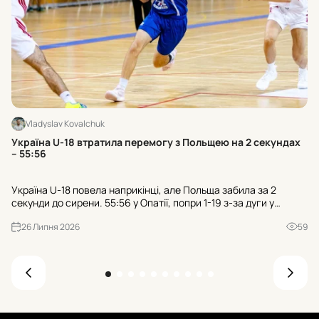
Vladyslav Kovalchuk
Хт
Україна U-18 втратила перемогу з Польщею на 2 секундах
к
– 55:56
Тр
Україна U-18 повела наприкінці, але Польща забила за 2
гр
секунди до сирени. 55:56 у Опатії, попри 1-19 з-за дуги у
пр
суперника. Чи зіграли роль 21 втрата та 25:7 після втрат?
де
26 Липня 2026
59