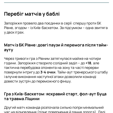
Перебіг матчів у баблі
Запоріжжя провело два поєдинки в серії: спершу проти БК
Рівне, згодом – із Київ-Баскетом. За підсумком – одна звитяга
у двох іграх.
Матч із БК Рівне: довгі паузи й перемога після тайм-
ауту
Через тривоги гра з Рівним затягнулася майже на чотири
години. Запоріжжя створило солідний заділ – до
+18
, але
тактична перебудова опонента на зону та часті перерви
повернули інтригу до
3-4 очки
. Тайм-аут тренерського штабу
і влучне виконання наступної атаки дозволили команді
довести зустріч до переможного фінішу.
Гра з Київ-Баскетом: яскравий старт, фол-аут Буца
та травма Ліщини
Другий матч команда розпочала сильно попри мінімальний
час на відновлення (пізнє повернення й рання дорога). Далі