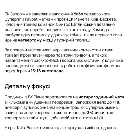
БК Запоріжжя завершив заключний бабл першого кола
Суперліги Favbet матчами проти БК Рівне та Київ-Баскета.
Головний тренер команди Дмитро Щіглинський детально
розповів про перебіг поєдинків і стан складу. Команда
здобула одну перемогу у двох зустрічах і після першого кола
йде на
четвертому місці
у турнірній таблиці.
За словами наставника, вирішальним контекстом стали
тривалі ігрові паузи через повітряні тривоги, а також
навантаження back-to-back і дорога між містами. У клубі вже
зосереджені на відновленні та роботі над фізичною формою
перед іграми
15-16 листопада
.
Деталь у фокусі
Поєдинок із БК Рівне перетворився на
чотиригодинний матч
зі кількома вимушеними перервами. Запоріжжя вело до
+18
,
але серія зупинок знизила концентрацію. Суперник змінив
захист на зону, і перевага скоротилася до
3-4 очки
, тож
тренер узяв тайм-аут, щоби розібрати антизонні дії.
У грі з Київ-Баскетом команда стартувала якісно, однак за