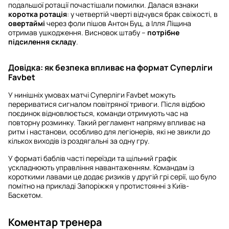
подальшої ротації почастішали помилки. Далася взнаки
коротка ротація
: у четвертій чверті відчувся брак свіжості, в
овертаймі
через фоли пішов Антон Буц, а Ілля Ліщина
отримав ушкодження. Висновок штабу –
потрібне
підсилення складу
.
Довідка: як безпека впливає на формат Суперліги
Favbet
У нинішніх умовах матчі Суперліги Favbet можуть
перериватися сигналом повітряної тривоги. Після відбою
поєдинок відновлюється, команди отримують час на
повторну розминку. Такий регламент напряму впливає на
ритм і настанови, особливо для легіонерів, які не звикли до
кількох виходів із роздягальні за одну гру.
У форматі баблів часті переїзди та щільний графік
ускладнюють управління навантаженням. Командам із
короткими лавами це додає ризиків у другій грі серії, що було
помітно на прикладі Запоріжжя у протистоянні з Київ-
Баскетом.
Коментар тренера