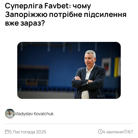
Суперліга Favbet: чому
Запоріжжю потрібне підсилення
вже зараз?
Vladyslav Kovalchuk
5 Листопада 2025
4 хвилини
67