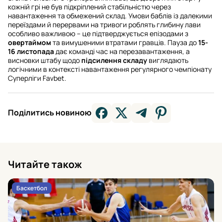
кожній грі не був підкріплений стабільністю через
навантаження та обмежений склад. Умови баблів із далекими
переїздами й перервами на тривоги роблять глибину лави
особливо важливою – це підтверджується епізодами з
овертаймом
та вимушеними втратами гравців. Пауза до
15-
16 листопада
дає команді час на перезавантаження, а
висновки штабу щодо
підсилення складу
виглядають
логічними в контексті навантаження регулярного чемпіонату
Суперліги Favbet.
Поділитись новиною
Читайте також
Баскетбол