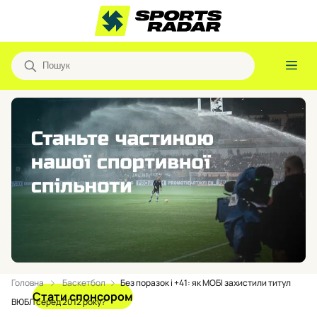
Головна
Баскетбол
Без поразок і +41: як МОБІ захистили титул
Стати спонсором
ВЮБЛ серед 2012 року?