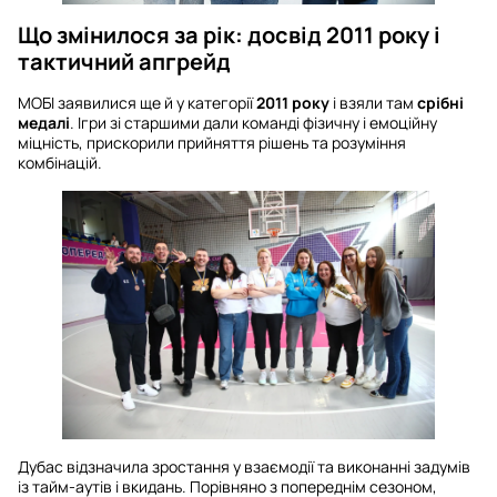
Що змінилося за рік: досвід 2011 року і
тактичний апгрейд
МОБІ заявилися ще й у категорії
2011 року
і взяли там
срібні
медалі
. Ігри зі старшими дали команді фізичну і емоційну
міцність, прискорили прийняття рішень та розуміння
комбінацій.
Дубас відзначила зростання у взаємодії та виконанні задумів
із тайм-аутів і вкидань. Порівняно з попереднім сезоном,