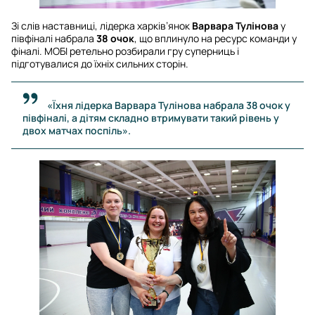
Зі слів наставниці, лідерка харків’янок
Варвара Тулінова
у
півфіналі набрала
38 очок
, що вплинуло на ресурс команди у
фіналі. МОБІ ретельно розбирали гру суперниць і
підготувалися до їхніх сильних сторін.
«Їхня лідерка Варвара Тулінова набрала 38 очок у
півфіналі, а дітям складно втримувати такий рівень у
двох матчах поспіль».