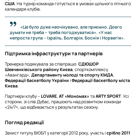
США
. На турнір команда готується в умовах щільного літнього
календаря клубів.
«Це було дуже неочікувано, але приємно. Довго
думати не треба – треба погоджуватися». «У нас
непроста група – Ізраїль, Болгарія, Боснія і Норвегія».
Підтримка інфраструктури та партнерів
Тренерка подякувала за співпрацю:
СДЮШОР
Шевченківського району Києва
, спорткомплексу
«Авангард»,
Департаменту молоді та спорту КМДА
,
Федерації баскетболу України
і
Федерації баскетболу міста
Києва
.
Партнери клубу –
LOVARE
,
АТ «Мономах»
та
ARTY SPORT
. Усі
сторони, зі слів Дубас, працюють над розвитком команди
«24/7», що відбивається у результатах сезону.
Погляд редакції
Захист титулу ВЮБЛ у категорії 2012 року, участь і
срібло 2011