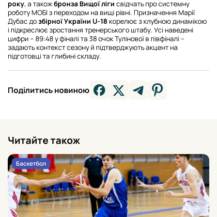
року
, а також
бронза Вищої ліги
свідчать про системну
роботу МОБІ з переходом на вищі рівні. Призначення Марії
Дубас до
збірної України U-18
корелює з клубною динамікою
і підкреслює зростання тренерського штабу. Усі наведені
цифри – 89:48 у фіналі та 38 очок Тулінової в півфіналі –
задають контекст сезону й підтверджують акцент на
підготовці та глибині складу.
Поділитись новиною
Читайте також
Баскетбол