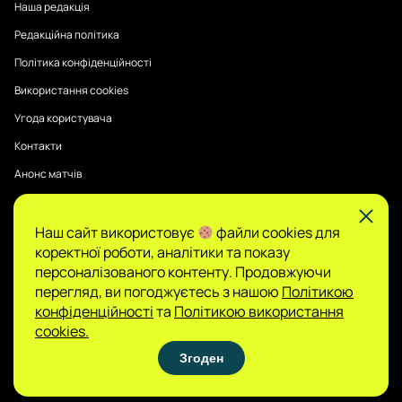
Наша редакція
Редакційна політика
Політика конфіденційності
Використання cookies
Угода користувача
Контакти
Анонс матчів
Наш сайт використовує
файли cookies для
Публікації на Sports Radar мають інформаційний характер.
коректної роботи, аналітики та показу
Думки авторів є їхньою особистою позицією, редакція не
гарантує повної достовірності та не несе відповідальності
персоналізованого контенту. Продовжуючи
за зміст.
перегляд, ви погоджуєтесь з нашою
Політикою
Сайт не є організатором азартних ігор і не
конфіденційності
та
Політикою використання
приймає ставок, проте може містити матеріали
cookies.
про гемблінг. Доступ до таких розділів дозволено
Згоден
лише користувачам 21+. Грайте відповідально.