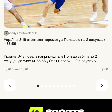
Vladyslav Kovalchuk
Хт
Україна U-18 втратила перемогу з Польщею на 2 секундах
к
– 55:56
Тр
Україна U-18 повела наприкінці, але Польща забила за 2
гр
секунди до сирени. 55:56 у Опатії, попри 1-19 з-за дуги у
пр
суперника. Чи зіграли роль 21 втрата та 25:7 після втрат?
де
26 Липня 2026
66