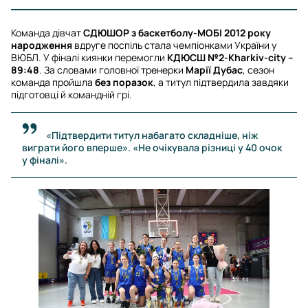
Команда дівчат
СДЮШОР з баскетболу-МОБІ 2012 року
народження
вдруге поспіль стала чемпіонками України у
ВЮБЛ. У фіналі киянки перемогли
КДЮСШ №2-Kharkiv-city –
89:48
. За словами головної тренерки
Марії Дубас
, сезон
команда пройшла
без поразок
, а титул підтвердила завдяки
підготовці й командній грі.
«Підтвердити титул набагато складніше, ніж
виграти його вперше». «Не очікувала різниці у 40 очок
у фіналі».