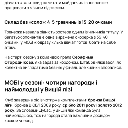
дівчата стали швидше читати майданчик і впевненіше
працювати з м’ячем під тиском.
Склад без «соло»: 4-5 гравчинь із 15-20 очками
Тренерка назвала рівність ростера одним із чинників титулу. У
багатьох опонентів є одна виражена скорерка з 35-40
очками, у МОБІ ж одразу кілька дівчат готові брати на себе
атаку.
На старті сезону з командою грала
Серафима
Огороднікова
, яка зараз за кордоном. Штаб хвилювався, як
колектив виглядатиме без неї у фіналі, але киянки впоралися.
МОБІ у сезоні: чотири нагороди і
наймолодші у Вищій лізі
Клуб завершив рік із чотирма комплектами:
бронза Вищої
ліги
, бронза ВЮБЛ 2009 року,
срібло 2011 року
і
золото 2012
року
. За словами Дубас, у Вищій лізі команда була
наймолодшою, тож нагорода стала важливим досвідом і
кроком уперед.