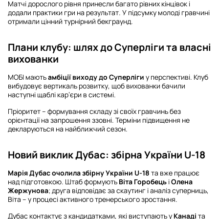
Матчі дорослого рівня принесли багато рівних кінцівок і
додали практики гри на результат. У підсумку молоді гравчині
отримали цінний турнірний бекграунд.
Плани клубу: шлях до Суперліги та власні
вихованки
МОБІ мають
амбіції виходу до Суперліги
у перспективі. Клуб
вибудовує вертикаль розвитку, щоб вихованки бачили
наступні щаблі кар’єри в системі.
Пріоритет – формування складу зі своїх гравчинь без
орієнтації на запрошення ззовні. Терміни підвищення не
декларуються на найближчий сезон.
Новий виклик Дубас: збірна України U-18
Марія Дубас очолила збірну України U-18
та вже працює
над підготовкою. Штаб формують
Віта Горобець
і
Олена
Жержунова
; друга відповідає за скаутинг і аналіз суперниць,
Віта – у процесі активного тренерського зростання.
Дубас контактує з кандидатками, які виступають у
Канаді
та