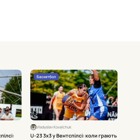
Баскетбол
Бас
Vladyslav Kovalchuk
Vlad
пілсі:
U-23 3х3 у Вентспілсі: коли грають
Матч 