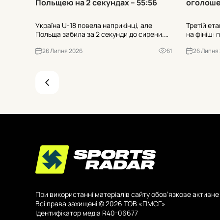
Польщею на 2 секундах – 55:56
оголоше
Україна U-18 повела наприкінці, але
Третій ет
Польща забила за 2 секунди до сирени.
на фініш: 
55:56 у Опатії, попри 1-19 з-за дуги у
сформован
26 Липня 2026
61
26 Липня
суперника. Чи зіграли роль 21 втрата та
Хто пройш
25:7 після втрат?
вирішальні
нижче.
При використанні матеріалів сайту обов’язкове активне 
Всі права захищені © 2026 ТОВ «ПМСГ»
Ідентифікатор медіа R40-06677