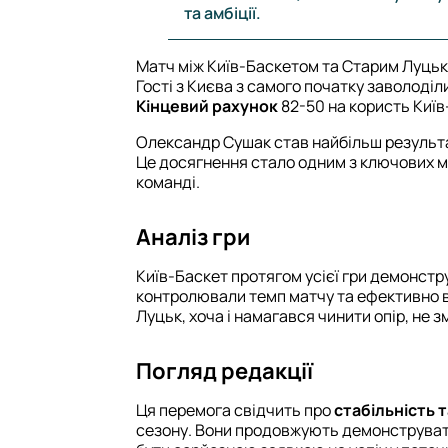
та амбіції.
Матч між Київ-Баскетом та Старим Луцько
Гості з Києва з самого початку заволоділ
Кінцевий рахунок
82-50 на користь Київ
Олександр Сушак став найбільш результ
Це досягнення стало одним з ключових м
команді.
Аналіз гри
Київ-Баскет протягом усієї гри демонст
контролювали темп матчу та ефективно в
Луцьк, хоча і намагався чинити опір, не з
Погляд редакції
Ця перемога свідчить про
стабільність 
сезону. Вони продовжують демонструват