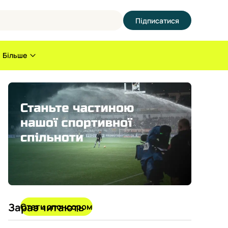
Підписатися
Більше
Зараз читають
Стати спонсором