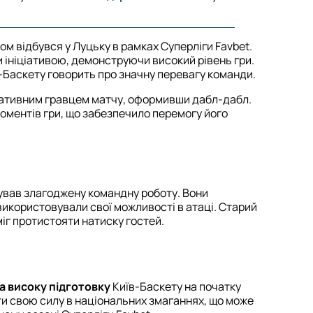
м відбувся у Луцьку в рамках Суперліги Favbet.
и ініціативою, демонструючи високий рівень гри.
-Баскету говорить про значну перевагу команди.
ативним гравцем матчу, оформивши дабл-дабл.
оментів гри, що забезпечило перемогу його
рував злагоджену командну роботу. Вони
икористовували свої можливості в атаці. Старий
міг протистояти натиску гостей.
та високу підготовку
Київ-Баскету на початку
и свою силу в національних змаганнях, що може