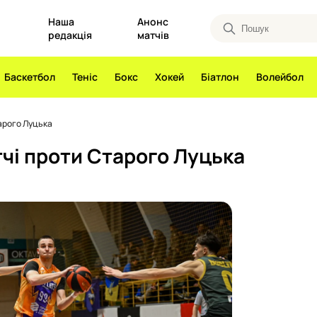
Наша
Анонс
редакція
матчів
Баскетбол
Теніс
Бокс
Хокей
Біатлон
Волейбол
тарого Луцька
тчі проти Старого Луцька