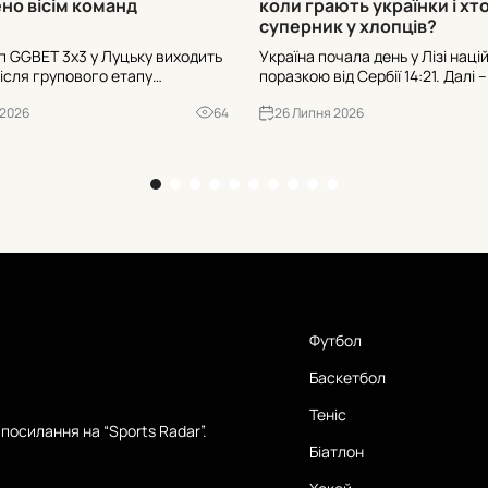
но вісім команд
коли грають українки і хт
суперник у хлопців?
ап GGBET 3х3 у Луцьку виходить
Україна почала день у Лізі наці
після групового етапу
поразкою від Сербії 14:21. Далі 
о плейоф із восьми команд.
Польщею о 12:15. У жінок група з
 2026
64
26 Липня 2026
ов далі та де дивитись
Швейцарією та Польщею: старт 
 ігри – всі перевірені деталі
14:30. Деталі з Вентспілса – вс
Футбол
Баскетбол
Теніс
посилання на “Sports Radar”.
Біатлон