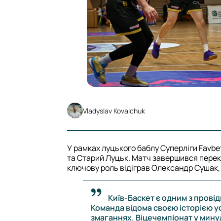
Vladyslav Kovalchuk
У рамках луцького баблу Суперліги Favbe
та Старий Луцьк. Матч завершився перек
ключову роль відіграв Олександр Сушак,
Київ-Баскет є одним з провід
Команда відома своєю історією ус
змаганнях. Віцечемпіонат у мину