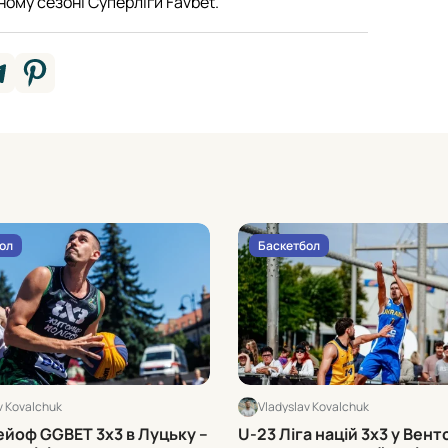
ному сезоні Суперліги Favbet.
ол
Баскетбол
v Kovalchuk
Vladyslav Kovalchuk
ейоф GGBET 3х3 в Луцьку –
U-23 Ліга націй 3х3 у Вентс