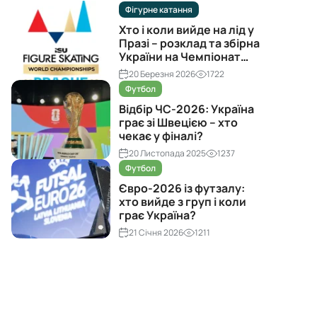
Фігурне катання
Хто і коли вийде на лід у
Празі – розклад та збірна
України на Чемпіонат
світу з фігурного катання
20 Березня 2026
1722
2026
Футбол
Відбір ЧС-2026: Україна
грає зі Швецією – хто
чекає у фіналі?
20 Листопада 2025
1237
Футбол
Євро-2026 із футзалу:
хто вийде з груп і коли
грає Україна?
21 Січня 2026
1211