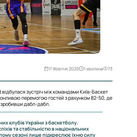
11 Жовтня 2025
1 хвилина
73
t відбулася зустріч між командами Київ-Баскет
онливою перемогою гостей з рахунком 82-50, де
 зробивши дабл-дабл.
них клубів України з баскетболу.
піхів та стабільністю в національних
лому сезоні лише підкреслює їхню силу