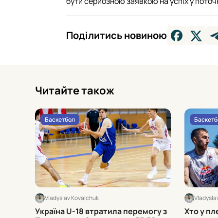
бути серйозною заявкою на успіх у поточ
Поділитись новиною
Читайте також
Баскетбол
Баскетб
Vladyslav Kovalchuk
Vladysla
Україна U-18 втратила перемогу з
Хто у пл