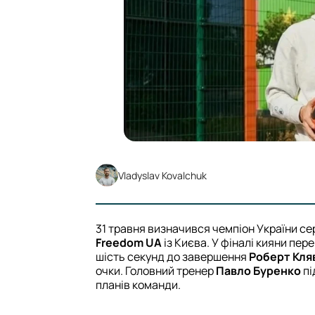
Vladyslav Kovalchuk
31 травня визначився чемпіон України се
Freedom UA
із Києва. У фіналі кияни пер
шість секунд до завершення
Роберт Кля
очки. Головний тренер
Павло Буренко
пі
планів команди.