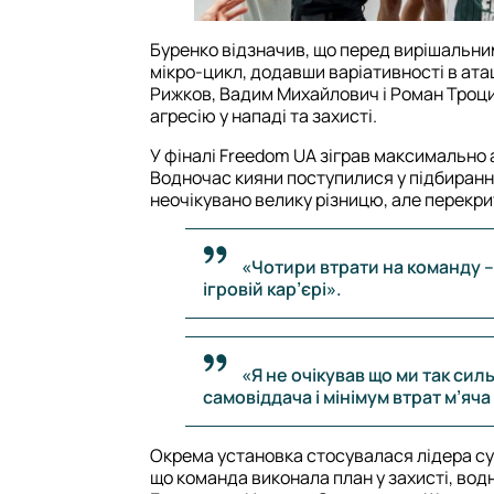
Буренко відзначив, що перед вирішальни
мікро-цикл, додавши варіативності в ата
Рижков, Вадим Михайлович і Роман Троци
агресію у нападі та захисті.
У фіналі Freedom UA зіграв максимально
Водночас кияни поступилися у підбиранн
неочікувано велику різницю, але перекр
«Чотири втрати на команду – 
ігровій кар’єрі».
«Я не очікував що ми так сил
самовіддача і мінімум втрат м’яч
Окрема установка стосувалася лідера су
що команда виконала план у захисті, водн