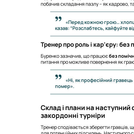
побачив складання пазлу – як кадрово, та
«Перед кожною грою… хлопці
казав: “Розслабтесь, кайфуйте від
Тренер про роль і кар’єру: без
Буренко зазначив, що працює
без поміч
питання про можливе повернення як граюч
«Ні, як професійний гравець –
помер».
Склад і плани на наступний 
закордонні турніри
Тренер сподівається зберегти гравців, що
для потенційних підсилень. Наступного 