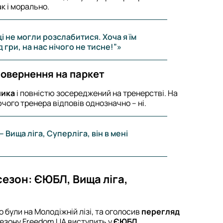
к і морально.
 не могли розслабитися. Хоча я їм
 гри, на нас нічого не тисне!”»
 повернення на паркет
ника
і повністю зосереджений на тренерстві. На
ого тренера відповів однозначно – ні.
 Вища ліга, Суперліга, він в мені
сезон: ЄЮБЛ, Вища ліга,
 були на Молодіжній лізі, та оголосив
перегляд
сезону Freedom UA виступить у
ЄЮБЛ