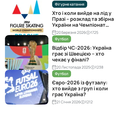
Фігурне катання
Хто і коли вийде на лід у
Празі – розклад та збірна
України на Чемпіонат
світу з фігурного катання
20 Березня 2026
1725
2026
Футбол
Відбір ЧС-2026: Україна
грає зі Швецією – хто
чекає у фіналі?
20 Листопада 2025
1238
Футбол
Євро-2026 із футзалу:
хто вийде з груп і коли
грає Україна?
21 Січня 2026
1212