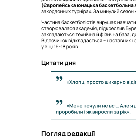
(Європейська юнацька баскетбольна л
закордонних турнірах. За минулий сезон
Частина баскетболістів вирушає навчатис
створювалася академія, підкреслив Буре
закладаються технічна й фізична база, д
Відпочинок відкладається – наставник н
у віці 16-18 років.
Цитати дня
«Хлопці просто шикарно віді
«Мене почули не всі… Але я 
проробили і як виросли за рік».
Погляд редакції