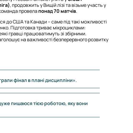
іга)
, продовжить у Вищій лізі та візьме участь у
 команда провела
понад 70 матчів
.
я до США та Канади – саме під такі можливості
нко. Підготовка триває мікроциклами:
еякі гравці працюватимуть зі збірними.
аголошує на важливості безперервного розвитку
грали фінал в плані дисципліни».
дуже пишаюся тією роботою, яку вони