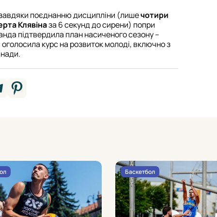
завдяки поєднанню дисципліни (лише
чотири
ерта Клявіна
за 6 секунд до сирени) попри
манда підтвердила план насиченого сезону –
 і оголосила курс на розвиток молоді, включно з
анади.
ол
Баскетбол