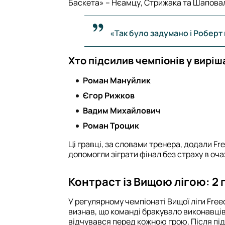
Баскета» – Нєамцу, Стрижака та Шаповал
«Так було задумано і Роберт 
Хто підсилив чемпіонів у виріш
Роман Мануйлик
Єгор Рижков
Вадим Михайлович
Роман Троцик
Ці гравці, за словами тренера, додали Fr
допомогли зіграти фінал без страху в оча
Контраст із Вищою лігою: 2 
У регулярному чемпіонаті Вищої ліги Fre
визнав, що команді бракувало виконавців
відчувався перед кожною грою. Після під