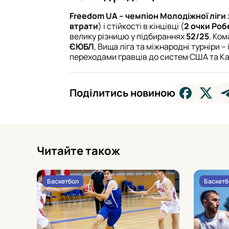
Freedom UA – чемпіон Молодіжної ліги
втрати
) і стійкості в кінцівці (
2 очки Роб
велику різницю у підбираннях
52/25
. Ко
ЄЮБЛ
, Вища ліга та міжнародні турніри –
переходами гравців до систем США та К
Поділитись новиною
Читайте також
Баскетбол
Баскетб