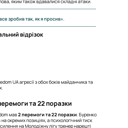
ова, яким також вдавалися складні атаки.
все зробив так, як я просив».
альний відрізок
eedom UA агресії з обох боків майданчика та
х.
перемоги та 22 поразки
edom мав
2 перемоги та 22 поразки
. Буренко
 на окремих позиціях, а психологічний тиск
силення на Молодіжну лігу тренер нарешті