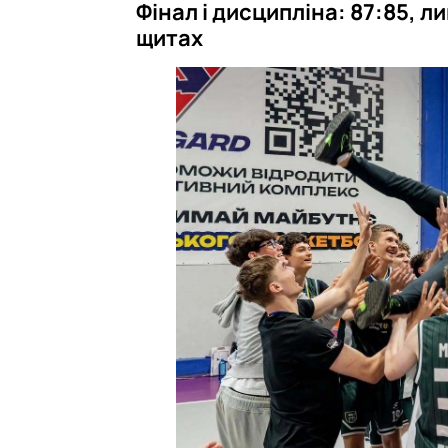
Фінал і дисципліна: 87:85, л
щитах