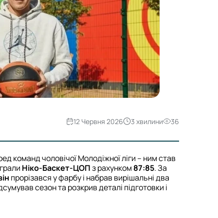
12 Червня 2026
3 хвилини
36
ред команд чоловічої Молодіжної ліги – ним став
еграли
Ніко-Баскет-ЦОП
з рахунком
87:85
. За
він
прорізався у фарбу і набрав вирішальні два
дсумував сезон та розкрив деталі підготовки і