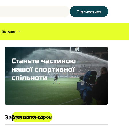
Підписатися
Більше
Зараз читають
Стати спонсором