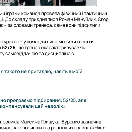
ми іграми команда провела фізичний і тактичний
ці. До складу приєдналися Роман Мануйлик, Єгор
к – за словами тренера, саме вони підсилили
 акуратно – у команди лише
чотири втрати
.
і
52/25
, що тренер охарактеризував як
иту самовіддачею та дисципліною.
я такого не пригадаю, навіть в моїй
ьно програємо підбирання: 52/25, але
а компенсували цей недолік».
перників Максима Грищука. Буренко зазначив,
очас наголосивши і на ролі інших гравців «Ніко-