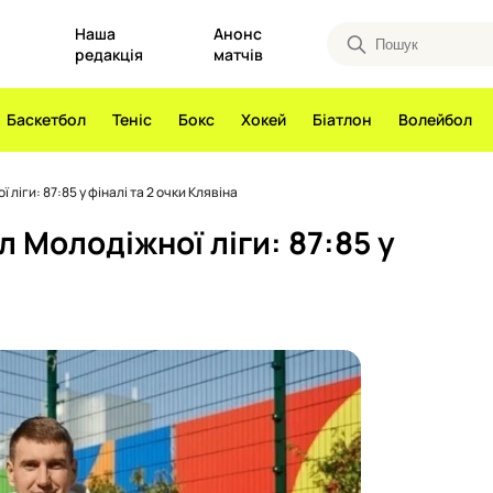
Наша
Анонс
редакція
матчів
Баскетбол
Теніс
Бокс
Хокей
Біатлон
Волейбол
ліги: 87:85 у фіналі та 2 очки Клявіна
 Молодіжної ліги: 87:85 у