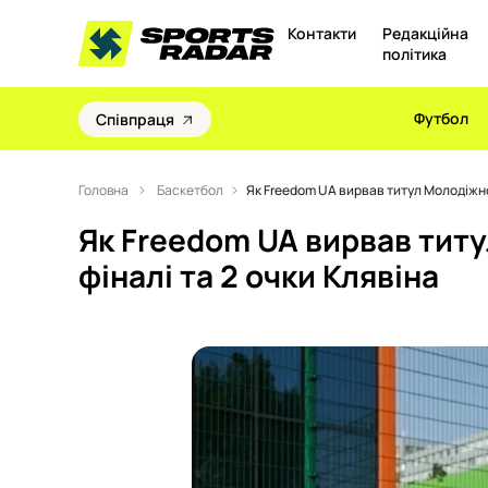
Контакти
Редакційна
політика
Футбол
Співпраця
Головна
Баскетбол
Як Freedom UA вирвав титул Молодіжної 
Як Freedom UA вирвав титул
фіналі та 2 очки Клявіна