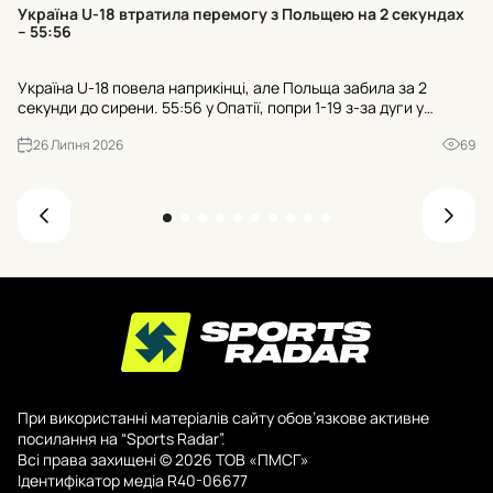
Хт
Україна U-18 втратила перемогу з Польщею на 2 секундах
к
– 55:56
Тр
Україна U-18 повела наприкінці, але Польща забила за 2
гр
секунди до сирени. 55:56 у Опатії, попри 1-19 з-за дуги у
пр
суперника. Чи зіграли роль 21 втрата та 25:7 після втрат?
де
26 Липня 2026
69
При використанні матеріалів сайту обов’язкове активне
посилання на “Sports Radar”.
Всі права захищені © 2026 ТОВ «ПМСГ»
Ідентифікатор медіа R40-06677