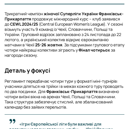
Трикратний чемпіон
жіночої Суперліги України
Франківськ-
Прикарпаття
продовжує міжнародний курс – клуб заявився
до
CEWL 2024/25
(Central European Women’s League). У сезоні
візьмуть участь 9 команд із Чехії, Словаччини, Польщі та
України. Груповий відрізок заплановано з 24 листопада до 22
лютого, а український колектив відкриє єврокампанію
матчами в Чехії
25-26 жовтня
. За підсумками групового етапу
чотири найкращі колективи зіграють у
Фінал чотирьох
за
нагороди сезону.
Деталь у фокусі
Регламент передбачає чотири тури у форматі міні-турнірів:
учасники діляться на трійки і в межах кожного туру проводять
по два поєдинки. Для
Франківськ-Прикарпаття
визначено
чотири виїзні вікна на аренах Чехії, Польщі та Словаччини.
Така структура забезпечує стислий, але збалансований
календар без зайвих перельотів.
«Ігри Європейської ліги були важливі для