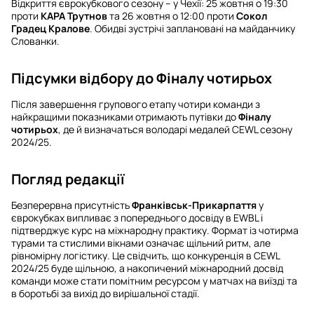
Відкриття єврокубкового сезону – у Чехії: 25 жовтня о 19:30
проти
КАРА Трутнов
та 26 жовтня о 12:00 проти
Сокол
Градец Кралове
. Обидві зустрічі заплановані на майданчику
Слованки.
Підсумки відбору до Фіналу чотирьох
Після завершення групового етапу чотири команди з
найкращими показниками отримають путівки до
Фіналу
чотирьох
, де й визначаться володарі медалей CEWL сезону
2024/25.
Погляд редакції
Безперервна присутність
Франківськ-Прикарпаття
у
єврокубках випливає з попереднього досвіду в EWBL і
підтверджує курс на міжнародну практику. Формат із чотирма
турами та стислими вікнами означає щільний ритм, але
рівномірну логістику. Це свідчить, що конкуренція в CEWL
2024/25 буде щільною, а накопичений міжнародний досвід
команди може стати помітним ресурсом у матчах на виїзді та
в боротьбі за вихід до вирішальної стадії.