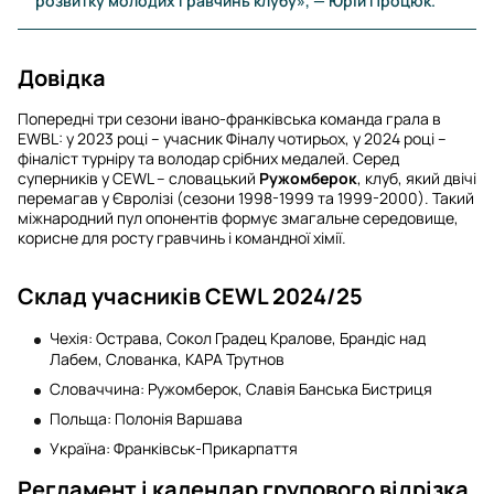
розвитку молодих гравчинь клубу», — Юрій Процюк.
Довідка
Попередні три сезони івано-франківська команда грала в
EWBL: у 2023 році – учасник Фіналу чотирьох, у 2024 році –
фіналіст турніру та володар срібних медалей. Серед
суперників у CEWL – словацький
Ружомберок
, клуб, який двічі
перемагав у Євролізі (сезони 1998-1999 та 1999-2000). Такий
міжнародний пул опонентів формує змагальне середовище,
корисне для росту гравчинь і командної хімії.
Склад учасників CEWL 2024/25
Чехія: Острава, Сокол Градец Кралове, Брандіс над
Лабем, Слованка, КАРА Трутнов
Словаччина: Ружомберок, Славія Банська Бистриця
Польща: Полонія Варшава
Україна: Франківськ-Прикарпаття
Регламент і календар групового відрізка