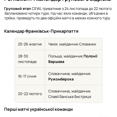
Груповий етап
CEWL триватиме з 24 листопада до 22 лютого.
Заплановано чотири тури, під час яких команди, об’єднані в
трійки, проведуть по два офіційні матчі в межах кожного туру.
Календар Франківськ-Прикарпаття
25-26 жовтня
Чехія, майданчик Слованки
28-30
Польща, майданчик
Полонії
листопада
Варшава
Словаччина, майданчик
16-17 січня
Ружомберока
Словаччина, майданчик
20-22 лютого
Славії Банська Бистриця
Перші матчі української команди