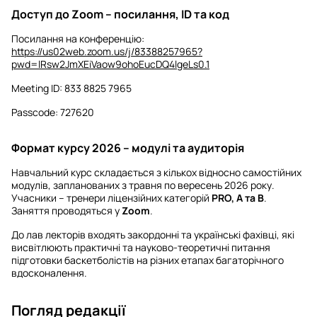
Доступ до Zoom – посилання, ID та код
Посилання на конференцію:
https://us02web.zoom.us/j/83388257965?
pwd=lRsw2JmXEiVaow9ohoEucDQ4lgeLs0.1
Meeting ID: 833 8825 7965
Passcode: 727620
Формат курсу 2026 – модулі та аудиторія
Навчальний курс складається з кількох відносно самостійних
модулів, запланованих з травня по вересень 2026 року.
Учасники – тренери ліцензійних категорій
PRO, A та B
.
Заняття проводяться у
Zoom
.
До лав лекторів входять закордонні та українські фахівці, які
висвітлюють практичні та науково-теоретичні питання
підготовки баскетболістів на різних етапах багаторічного
вдосконалення.
Погляд редакції