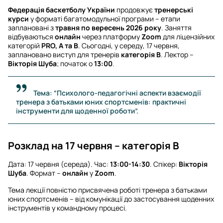
Федерація баскетболу України
продовжує
тренерські
курси
у форматі багатомодульної програми – етапи
заплановані з
травня по вересень 2026 року
. Заняття
відбуваються
онлайн
через платформу
Zoom
для ліцензійних
категорій
PRO, A та B
. Сьогодні, у середу, 17 червня,
заплановано виступ для тренерів
категорія B
. Лектор –
Вікторія Шуба
; початок о
13:00
.
Тема: “Психолого-педагогічні аспекти взаємодії
тренера з батьками юних спортсменів: практичні
інструменти для щоденної роботи”.
Розклад на 17 червня – категорія B
Дата: 17 червня (середа). Час:
13:00-14:30
. Спікер:
Вікторія
Шуба
. Формат –
онлайн
у
Zoom
.
Тема лекції повністю присвячена роботі тренера з батьками
юних спортсменів – від комунікації до застосування щоденних
інструментів у командному процесі.