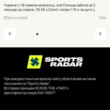
Тр
Україна U-18 повела наприкінці, але Польща забила за 2
гр
секунди до сирени. 55:56 у Опатії, попри 1-19 з-за дуги у
пр
суперника. Чи зіграли роль 21 втрата та 25:7 після втрат?
де
26 Липня 2026
68
При використанні матеріалів сайту обов’язкове активне
посилання на “Sports Radar”.
Всі права захищені © 2026 ТОВ «ПМСГ»
Ідентифікатор медіа R40-06677