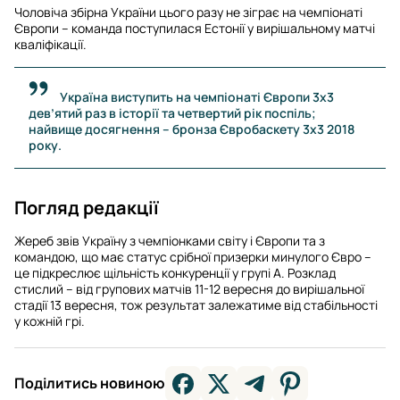
Чоловіча збірна України цього разу не зіграє на чемпіонаті
Європи – команда поступилася Естонії у вирішальному матчі
кваліфікації.
Україна виступить на чемпіонаті Європи 3х3
дев’ятий раз в історії та четвертий рік поспіль;
найвище досягнення – бронза Євробаскету 3х3 2018
року.
Погляд редакції
Жереб звів Україну з чемпіонками світу і Європи та з
командою, що має статус срібної призерки минулого Євро –
це підкреслює щільність конкуренції у групі А. Розклад
стислий – від групових матчів 11-12 вересня до вирішальної
стадії 13 вересня, тож результат залежатиме від стабільності
у кожній грі.
Поділитись новиною