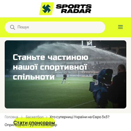
Головна
Баскетбол
Хто суперниці України на Євро 3х3?
Стати спонсором
Оприлюднені групи й календар