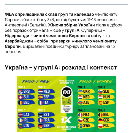
ФІБА оприлюднила склад груп та календар
чемпіонату
Європи з баскетболу 3х3, що відбудеться 11-13 вересня в
Антверпені (Бельгія).
Жіноча збірна України
після відбору
без поразок отримала місце у
групі А
. Суперниці –
Нідерланди – чинні чемпіонки Європи та світу
– та
Азербайджан – срібні призерки минулого чемпіонату
Європи
. Вирішальні поєдинки турніру заплановані на 13
вересня.
Україна – у групі А: розклад і контекст