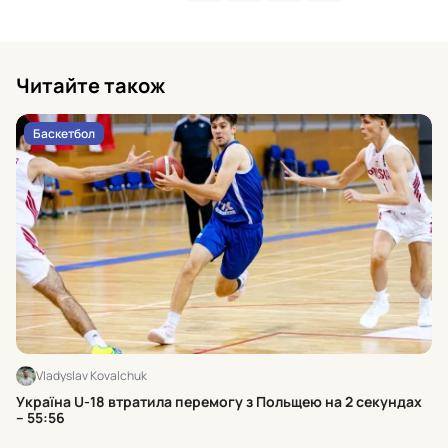
Читайте також
Баскетбол
Vladyslav Kovalchuk
Хт
Україна U-18 втратила перемогу з Польщею на 2 секундах
к
– 55:56