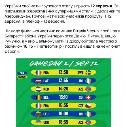
Українки свої матчі групового етапу зіграють
12 вересня
. За
підсумками жеребкування суперницями стали Нідерланди та
Азербайджан. Групові матчі всіх учасників пройдуть 11-12
вересня, а плейоф – 13 вересня.
Шлях до фінальної частини команда Віталія Чернія пройшла у
Бухаресті: збірна України перемогла Данію, Литву, Швецію,
Румунію, а у вирішальному матчі відбору обіграла Австрію з
рахунком
16:15
– і четвертий рік поспіль вийшла на чемпіонат
Європи.