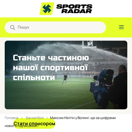
Головна
Баскетбол
Максим Нікітін у Волині: що за цифрами
Стати спонсором
нового підписання?