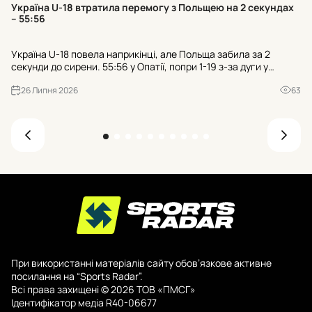
Хт
Україна U-18 втратила перемогу з Польщею на 2 секундах
к
– 55:56
Тр
Україна U-18 повела наприкінці, але Польща забила за 2
гр
секунди до сирени. 55:56 у Опатії, попри 1-19 з-за дуги у
пр
суперника. Чи зіграли роль 21 втрата та 25:7 після втрат?
де
26 Липня 2026
63
При використанні матеріалів сайту обов’язкове активне
посилання на “Sports Radar”.
Всі права захищені © 2026 ТОВ «ПМСГ»
Ідентифікатор медіа R40-06677