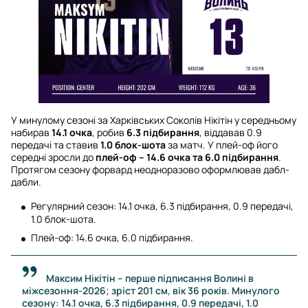
У минулому сезоні за Харківських Соколів Нікітін у середньому
набирав
14.1 очка
, робив
6.3 підбирання
, віддавав 0.9
передачі та ставив
1.0 блок-шота
за матч. У плей-оф його
середні зросли до
плей-оф – 14.6 очка та 6.0 підбирання
.
Протягом сезону форвард неодноразово оформлював дабл-
дабли.
Регулярний сезон: 14.1 очка, 6.3 підбирання, 0.9 передачі,
1.0 блок-шота.
Плей-оф: 14.6 очка, 6.0 підбирання.
Максим Нікітін – перше підписання Волині в
міжсезоння-2026; зріст 201 см, вік 36 років. Минулого
сезону: 14.1 очка, 6.3 підбирання, 0.9 передачі, 1.0