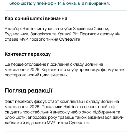
блок-шота; у плей-оф – 14.6 очка, 6.0 підбирання.
Кар’єрний шлях і визнання
У кар’єрі Нікітін виступав за клуби: Харківські Соколи,
Будівельник, Запоріжжя та Кривий Ріг. Протягом сезону він
ставав MVP ігрового тижня
Суперліги
.
Контекст переходу
Це перше оголошене підсилення складу Волині на
міжсезоння-2026. Керівництво клубу продовжує формування
ростера на новий цикл змагань.
Погляд редакції
Факт переходу фіксує старт комплектації складу Волині на
міжсезоння-2026. Показники Нікітіна за сезон і плей-оф
свідчать про стабільний внесок у набір очок, підбирання та
блок-шоти; впродовж року гравець також відзначався дабл-
даблами й відзнакою MVP тижня Суперліги.