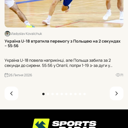
Vladyslav Kovalchuk
Хт
Україна U-18 втратила перемогу з Польщею на 2 секундах
к
– 55:56
Тр
Україна U-18 повела наприкінці, але Польща забила за 2
гр
секунди до сирени. 55:56 у Опатії, попри 1-19 з-за дуги у
пр
суперника. Чи зіграли роль 21 втрата та 25:7 після втрат?
де
26 Липня 2026
71