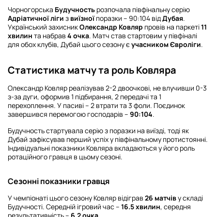
Чорногорська
Будучность
розпочала півфінальну серію
Адріатичної ліги
з
виїзної
поразки – 90:104 від
Дубая
.
Український захисник
Олександр Ковляр
провів на паркеті
11
хвилин
та набрав
4 очка
. Матч став стартовим у півфіналі
для обох клубів, Дубай цього сезону є
учасником Євроліги
.
Статистика матчу та роль Ковляра
Олександр Ковляр реалізував 2-2 двоочкові, не влучивши 0-3
з-за дуги, оформив 1 підбирання, 2 передачі та 1
перехоплення. У пасиві – 2 втрати та 3 фоли. Поєдинок
завершився перемогою господарів –
90:104
.
Будучность стартувала серію з поразки на виїзді, тоді як
Дубай зафіксував перший успіх у півфінальному протистоянні.
Індивідуальні показники Ковляра вкладаються у його роль
ротаційного гравця в цьому сезоні.
Сезонні показники гравця
У чемпіонаті цього сезону Ковляр відіграв
26 матчів
у складі
Будучності. Середній ігровий час –
16.5 хвилин
, середня
результативність –
6.2 очка
.