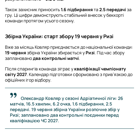
Також захисник приносить
1.6 підбирання
та
2.5 передачі
за
гру. Ці цифри демонструють стабільний внесок у беккорті
команди протягом усього сезону.
Збірна України: старт збору 19 червня у Ризі
Вже за місяць Ковляр приєднається до національної команди:
19 червня
збірна України збирається у
Ризі
. Під час збору
заплановано
два контрольні матчі
.
Після спарингів команда зіграє у
кваліфікації чемпіонату
світу 2027
. Календар підготовки сформовано з прив’язкою до
офіційних ігор відбору.
Олександр Ковляр у сезоні Адріатичної ліги: 26
матчів, 16.5 хвилин, 6.2 очка, 1.6 підбирання, 2.5
передачі. 19 червня збірна України розпочне збір у
Ризі; заплановано два контрольні поєдинки перед
кваліфікацією ЧС 2027.