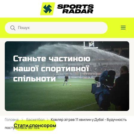
Головна
Баскетбол
Ковляр зіграв 11 хвилин у Дубаї – Будучность
Стати спонсором
поступилась 90:104