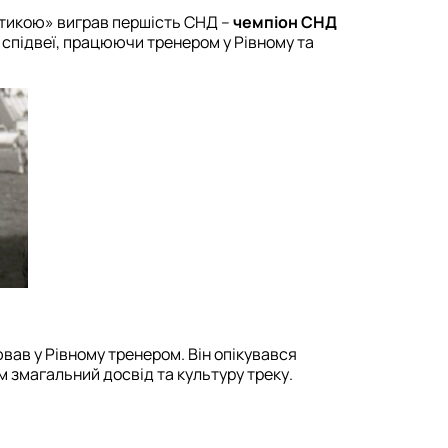
стикою» виграв першість СНД –
чемпіон СНД
у спідвеї, працюючи тренером у Рівному та
вав у Рівному тренером. Він опікувався
м змагальний досвід та культуру треку.