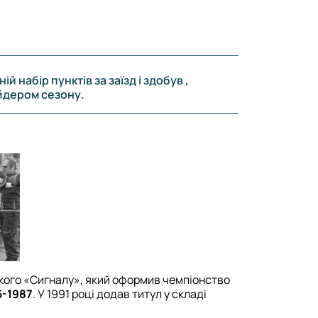
й набір пунктів за заїзд і здобув ,
йдером сезону.
ського «Сигналу», який оформив чемпіонство
5-1987
. У 1991 році додав титул у складі