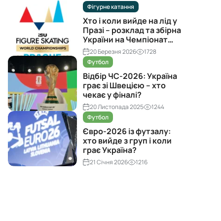
Фігурне катання
Хто і коли вийде на лід у
Празі – розклад та збірна
України на Чемпіонат
світу з фігурного катання
20 Березня 2026
1728
2026
Футбол
Відбір ЧС-2026: Україна
грає зі Швецією – хто
чекає у фіналі?
20 Листопада 2025
1244
Футбол
Євро-2026 із футзалу:
хто вийде з груп і коли
грає Україна?
21 Січня 2026
1216