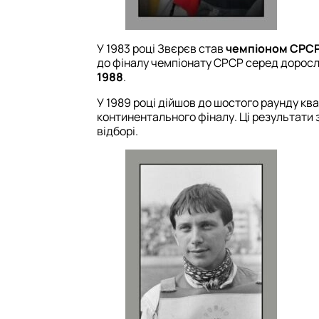
У 1983 році Звєрєв став
чемпіоном СРСР
до фіналу чемпіонату СРСР серед доросл
1988
.
У 1989 році дійшов до шостого раунду ква
континентального фіналу. Ці результати 
відборі.