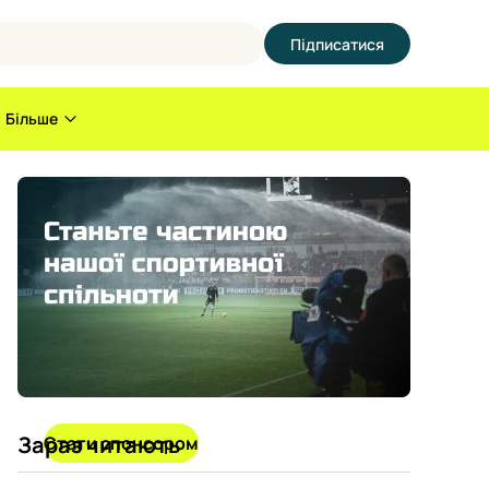
Підписатися
Більше
Зараз читають
Стати спонсором