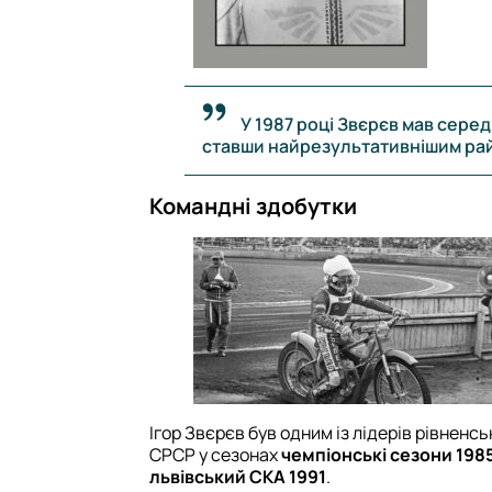
У 1987 році Звєрєв мав середні
ставши найрезультативнішим ра
Командні здобутки
Ігор Звєрєв був одним із лідерів рівнен
СРСР у сезонах
чемпіонські сезони 198
львівський СКА 1991
.