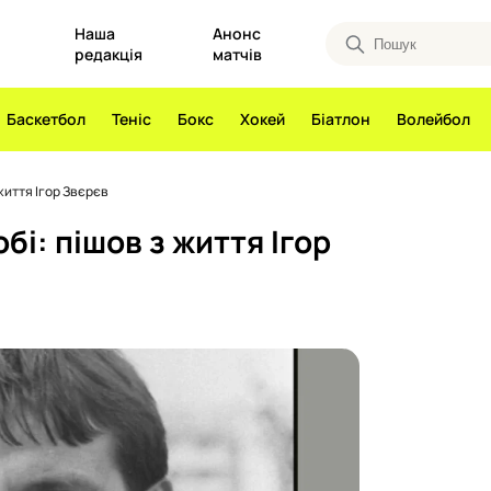
Наша
Анонс
редакція
матчів
Баскетбол
Теніс
Бокс
Хокей
Біатлон
Волейбол
життя Ігор Звєрєв
бі: пішов з життя Ігор