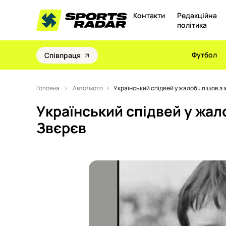
Контакти
Редакційна
політика
Футбол
Співпраця
Головна
Авто/мото
Український спідвей у жалобі: пішов з 
Український спідвей у жало
Звєрєв