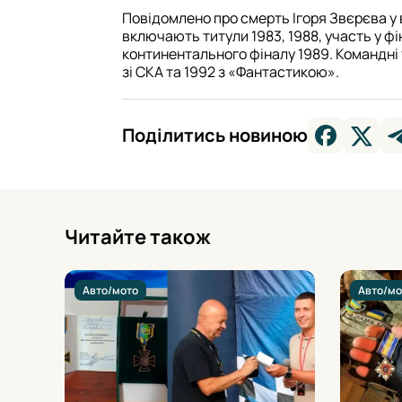
Повідомлено про смерть Ігоря Звєрєва у ві
включають титули 1983, 1988, участь у фі
континентального фіналу 1989. Командні
зі СКА та 1992 з «Фантастикою».
Поділитись новиною
Читайте також
Авто/мото
Авто/мо