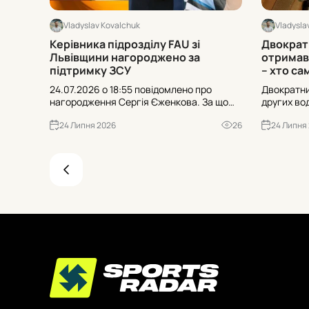
Vladyslav Kovalchuk
Vladysla
Керівника підрозділу FAU зі
Двократн
Львівщини нагороджено за
отримав 
підтримку ЗСУ
– хто са
24.07.2026 о 18:55 повідомлено про
Двократни
нагородження Сергія Єженкова. За що
других во
саме отримано відзнаку, які ролі він
Хто саме і
24 Липня 2026
26
24 Липня
виконує у FAU та чому це важливо для
зіткнення
автоспільноти – зібрали перевірені
припущен
факти.