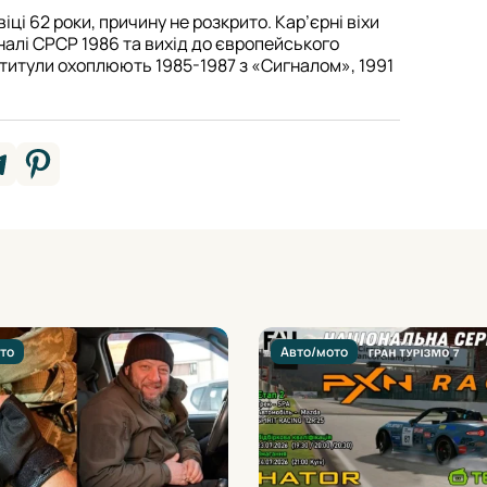
ці 62 роки, причину не розкрито. Кар’єрні віхи
налі СРСР 1986 та вихід до європейського
 титули охоплюють 1985-1987 з «Сигналом», 1991
то
Авто/мото