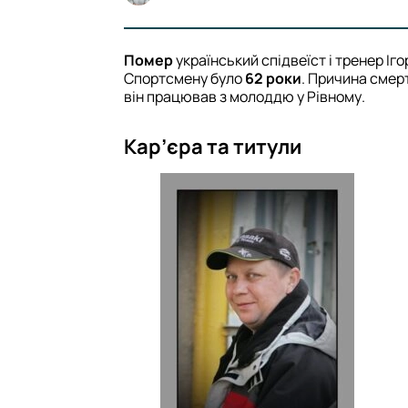
Помер
український спідвеїст і тренер Іг
Спортсмену було
62 роки
. Причина смер
він працював з молоддю у Рівному.
Кар’єра та титули