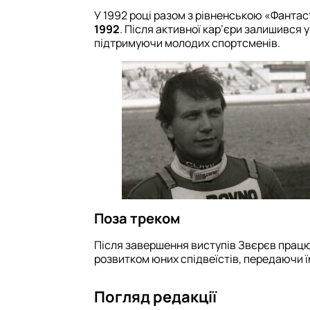
У 1992 році разом з рівненською «Фанта
1992
. Після активної кар’єри залишився 
підтримуючи молодих спортсменів.
Поза треком
Після завершення виступів Звєрєв працю
розвитком юних спідвеїстів, передаючи ї
Погляд редакції