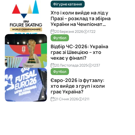
Фігурне катання
Хто і коли вийде на лід у
Празі – розклад та збірна
України на Чемпіонат
світу з фігурного катання
20 Березня 2026
1722
2026
Футбол
Відбір ЧС-2026: Україна
грає зі Швецією – хто
чекає у фіналі?
20 Листопада 2025
1237
Футбол
Євро-2026 із футзалу:
хто вийде з груп і коли
грає Україна?
21 Січня 2026
1211