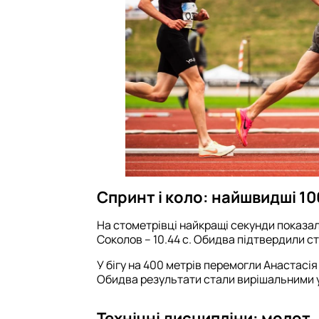
Спринт і коло: найшвидші 10
На стометрівці найкращі секунди показал
Соколов – 10.44 с. Обидва підтвердили с
У бігу на 400 метрів перемогли Анастасія 
Обидва результати стали вирішальними у б
Технічні дисципліни: молот,