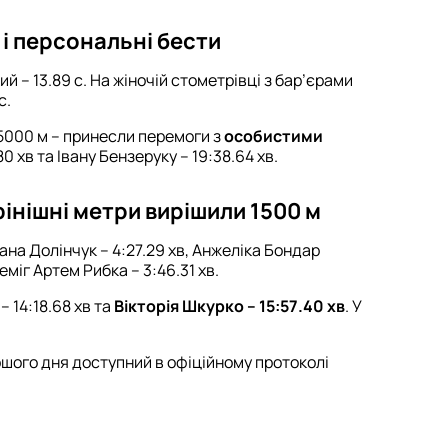
 і персональні бести
й – 13.89 с. На жіночій стометрівці з бар’єрами
с.
5000 м – принесли перемоги з
особистими
0 хв та Івану Бензеруку – 19:38.64 хв.
фінішні метри вирішили 1500 м
ана Долінчук – 4:27.29 хв, Анжеліка Бондар
реміг Артем Рибка – 3:46.31 хв.
 14:18.68 хв та
Вікторія Шкурко – 15:57.40 хв
. У
ершого дня доступний в офіційному протоколі