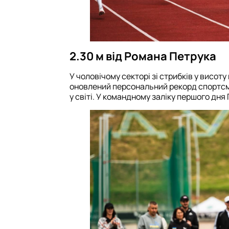
2.30 м від Романа Петрука
У чоловічому секторі зі стрибків у висоту
оновлений персональний рекорд спортсм
у світі. У командному заліку першого дня 