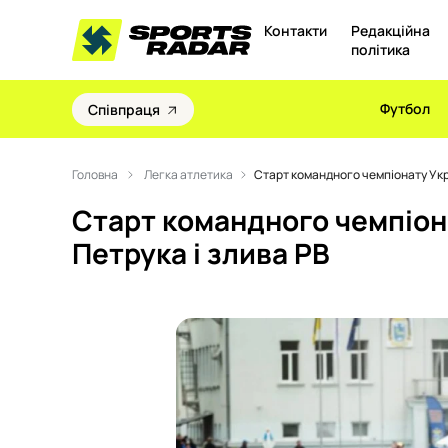
Контакти
Редакційна
політика
Футбол
Співпраця
Головна
Легка атлетика
Старт командного чемпіонату Украї
Старт командного чемпіона
Петрука і злива PB