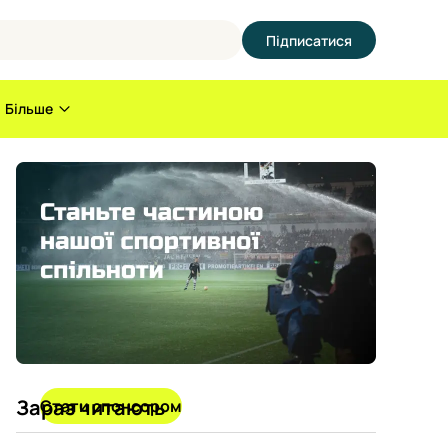
Підписатися
Більше
Зараз читають
Стати спонсором