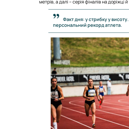
метрів, а далі – серія фіналів на доріжці 
Факт дня: у стрибку у висоту
персональний рекорд атлета.