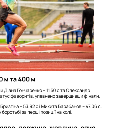
0 м та 400 м
и Діана Гончаренко – 11.50 с та Олександр
татус фаворитів, упевнено завершивши фінали.
Бризгіна – 53.92 с і Микита Барабанов – 47.06 с.
оротьбі за перші позиції на колі.
 ядро, довжина, жердина, спис