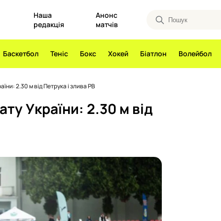
Наша
Анонс
редакція
матчів
Баскетбол
Теніс
Бокс
Хокей
Біатлон
Волейбол
ни: 2.30 м від Петрука і злива PB
ту України: 2.30 м від