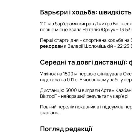
Барьєри і ходьба: швидкість
110 м з бар’єрами виграв Дмитро Багінськи
перше місце взяла Наталія Юрчук – 13.53 
Перші старти дня – спортивна ходьба на 
рекордами
Валерії Шоломіцькій – 22:23.8
Середні та довгі дистанції: 
У жінок на 1500 м першою фінішувала Окс
відстала на 0.11 с. У чоловічому забігу пе
Дистанцію 5000 м виграли Артем Казбан –
Вікторії – найкращий результат у кар’єрі.
Повний перелік показників і підсумків п
змагань.
Погляд редакції