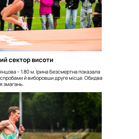
чий сектор висоти
лінцова – 1.80 м. Ірина Безсмертна показала
 спробами й виборовши друге місце. Обидва
я змагань.