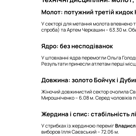
Молот: потужний третій кидок
У секторі для метання молота впевнено 
спроба) та Артем Черкашин – 63.30 м. Об
Ядро: без несподіванок
У штовханні ядра перемогли Ольга Голодна
Результати принесли атлетам перші місця
Довжина: золото Бойчук і Дуби
Жіночий довжинистий сектор очолила Світл
Мирошніченко – 6.08 м. Серед чоловіків 
Жердина і спис: стабільність л
У стрибках із жердиною переміг
Владисла
виборов Ілля Саєвський – 72.06 м.