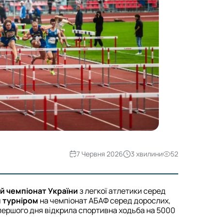
7 Червня 2026
3 хвилини
52
й чемпіонат України
з легкої атлетики серед
м турніром
на чемпіонат АБАФ серед дорослих,
 першого дня відкрила спортивна ходьба на 5000