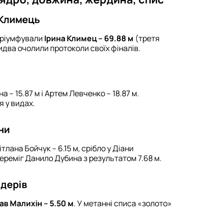
 Климець
тріумфували
Ірина Климец – 69.88 м
(третя
идва очолили протоколи своїх фіналів.
 – 15.87 м і Артем Левченко – 18.87 м.
 у видах.
ни
ана Бойчук – 6.15 м, срібло у Діани
переміг Данило Дубина з результатом 7.68 м.
ідерів
в Малихін – 5.50 м
. У метанні списа «золото»