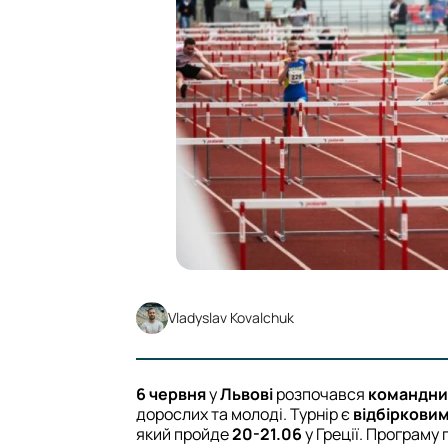
Vladyslav Kovalchuk
6 червня
у
Львові
розпочався
командни
дорослих та молоді. Турнір є
відбіркови
який пройде
20-21.06
у Греції. Програму