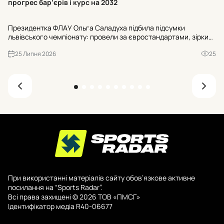
прогрес бар’єрів і курс на 2032
Фі
Президентка ФЛАУ Ольга Саладуха підбила підсумки
ос
львівського чемпіонату: провели за євростандартами, зірки
ес
підтвердили клас, бар’єристи додають, а програма розвитку
Ук
25 Липня 2026
25
зорієнтована на Олімпіаду 2032.
При використанні матеріалів сайту обов’язкове активне
посилання на “Sports Radar”.
Всі права захищені © 2026 ТОВ «ПМСГ»
Ідентифікатор медіа R40-06677