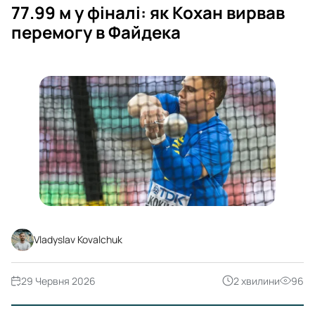
77.99 м у фіналі: як Кохан вирвав
перемогу в Файдека
Vladyslav Kovalchuk
29 Червня 2026
2 хвилини
96