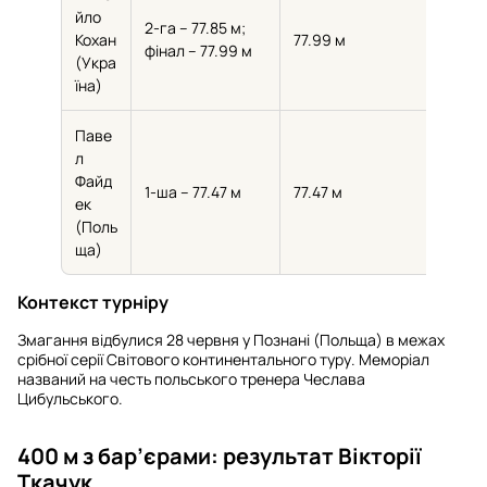
йло
2-га – 77.85 м;
Кохан
77.99 м
фінал – 77.99 м
(Укра
їна)
Паве
л
Файд
1-ша – 77.47 м
77.47 м
ек
(Поль
ща)
Контекст турніру
Змагання відбулися 28 червня у Познані (Польща) в межах
срібної серії Світового континентального туру. Меморіал
названий на честь польського тренера Чеслава
Цибульського.
400 м з бар’єрами: результат Вікторії
Ткачук