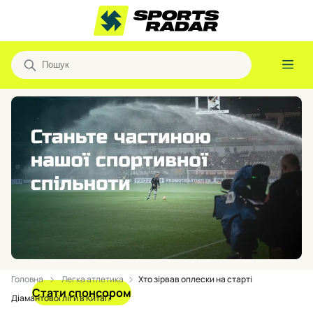
Головна
Легка атлетика
Хто зірвав оплески на старті
Стати спонсором
Діамантової ліги в Китаї?