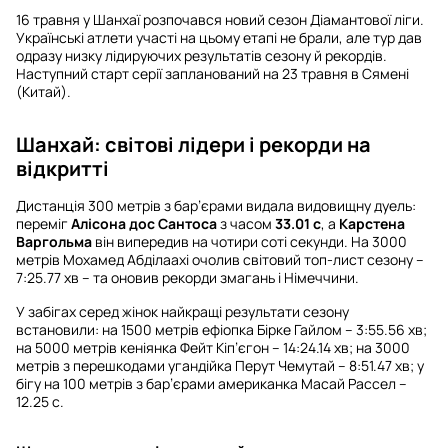
16 травня у Шанхаї розпочався новий сезон Діамантової ліги.
Українські атлети участі на цьому етапі не брали, але тур дав
одразу низку лідируючих результатів сезону й рекордів.
Наступний старт серії запланований на 23 травня в Сямені
(Китай).
Шанхай: світові лідери і рекорди на
відкритті
Дистанція 300 метрів з бар’єрами видала видовищну дуель:
переміг
Алісона дос Сантоса
з часом
33.01 с
, а
Карстена
Варгольма
він випередив на чотири соті секунди. На 3000
метрів Мохамед Абділаахі очолив світовий топ-лист сезону –
7:25.77 хв – та оновив рекорди змагань і Німеччини.
У забігах серед жінок найкращі результати сезону
встановили: на 1500 метрів ефіопка Бірке Гайлом – 3:55.56 хв;
на 5000 метрів кеніянка Фейт Кіп’єгон – 14:24.14 хв; на 3000
метрів з перешкодами угандійка Перут Чемутай – 8:51.47 хв; у
бігу на 100 метрів з бар’єрами американка Масай Рассел –
12.25 с.