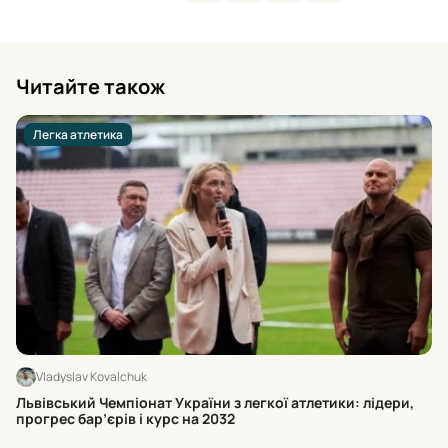
Читайте також
Легка атлетика
Vladyslav Kovalchuk
Юн
Львівський Чемпіонат України з легкої атлетики: лідери,
ч
прогрес бар’єрів і курс на 2032