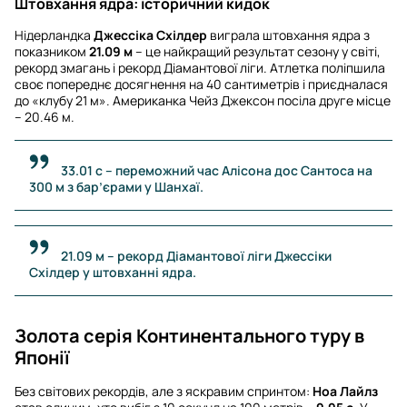
Штовхання ядра: історичний кидок
Нідерландка
Джессіка Схілдер
виграла штовхання ядра з
показником
21.09 м
– це найкращий результат сезону у світі,
рекорд змагань і рекорд Діамантової ліги. Атлетка поліпшила
своє попереднє досягнення на 40 сантиметрів і приєдналася
до «клубу 21 м». Американка Чейз Джексон посіла друге місце
– 20.46 м.
33.01 с – переможний час Алісона дос Сантоса на
300 м з бар’єрами у Шанхаї.
21.09 м – рекорд Діамантової ліги Джессіки
Схілдер у штовханні ядра.
Золота серія Континентального туру в
Японії
Без світових рекордів, але з яскравим спринтом:
Ноа Лайлз