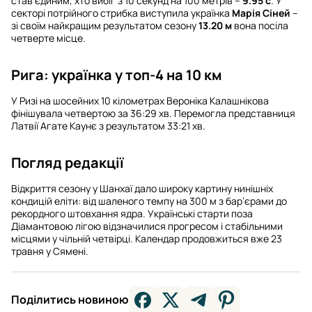
став єдиним, хто вибіг з 10 секунд на 100 метрів –
9.95 с
. У
секторі потрійного стрибка виступила українка
Марія Сіней
–
зі своїм найкращим результатом сезону
13.20 м
вона посіла
четверте місце.
Рига: українка у топ-4 на 10 км
У Ризі на шосейних 10 кілометрах Вероніка Калашнікова
фінішувала четвертою за 36:29 хв. Перемогла представниця
Латвії Агате Каунє з результатом 33:21 хв.
Погляд редакції
Відкриття сезону у Шанхаї дало широку картину нинішніх
кондицій еліти: від шаленого темпу на 300 м з бар’єрами до
рекордного штовхання ядра. Українські старти поза
Діамантовою лігою відзначилися прогресом і стабільними
місцями у чільній четвірці. Календар продовжиться вже 23
травня у Сямені.
Поділитись новиною