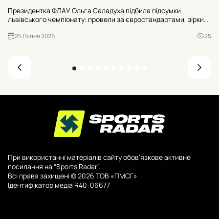
Фі
Президентка ФЛАУ Ольга Саладуха підбила підсумки
ос
львівського чемпіонату: провели за євростандартами, зірки
ес
підтвердили клас, бар’єристи додають, а програма розвитку
Ук
25 Липня 2026
25
зорієнтована на Олімпіаду 2032.
При використанні матеріалів сайту обов’язкове активне
посилання на “Sports Radar”.
Всі права захищені © 2026 ТОВ «ПМСГ»
Ідентифікатор медіа R40-06677