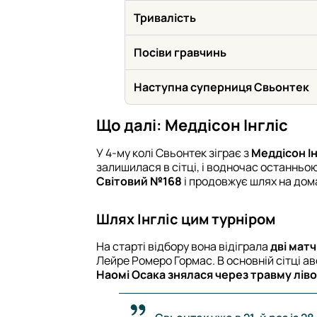
Тривалість
Посіви гравчинь
Наступна суперниця Свьонтек
Що далі: Меддісон Інгліс
У 4-му колі Свьонтек зіграє з
Меддісон Ін
залишилася в сітці, і водночас останньою
Світовий №168
і продовжує шлях на до
Шлях Інгліс цим турніром
На старті відбору вона відіграла
дві мат
Лейре Ромеро Гормас. В основній сітці а
Наомі Осака знялася через травму лів