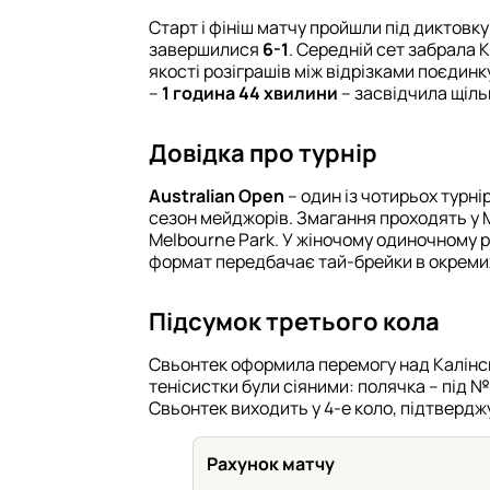
Старт і фініш матчу пройшли під диктовку
завершилися
6-1
. Середній сет забрала К
якості розіграшів між відрізками поєдинк
–
1 година 44 хвилини
– засвідчила щіль
Довідка про турнір
Australian Open
– один із чотирьох турн
сезон мейджорів. Змагання проходять у 
Melbourne Park. У жіночому одиночному р
формат передбачає тай-брейки в окремих
Підсумок третього кола
Свьонтек оформила перемогу над Калінсь
тенісистки були сіяними: полячка – під №
Свьонтек виходить у 4-е коло, підтвердж
Рахунок матчу