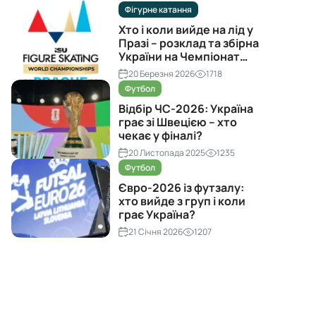
Фігурне катання
Хто і коли вийде на лід у
Празі – розклад та збірна
України на Чемпіонат
світу з фігурного катання
20 Березня 2026
1718
2026
Футбол
Відбір ЧС-2026: Україна
грає зі Швецією – хто
чекає у фіналі?
20 Листопада 2025
1235
Футбол
Євро-2026 із футзалу:
хто вийде з груп і коли
грає Україна?
21 Січня 2026
1207