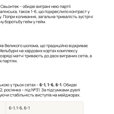
 Свьонтек – обидві виграні нею партії
алінська, також 1-6, що підкреслило контраст у
у. Попри коливання, загальна тривалість зустрічі
ну боротьбу гейм у гейм.
ірів Великого шолома, що традиційно відкриває
Мельбурні на хардових кортах комплексу
озряді матчі тривають до двох виграних сетів, а
 партіях.
кою у трьох сетах –
6-1, 1-6, 6-1
. Обидві
2, росіянка – під №31. За підсумками дуелі
уючи стабільність виступів на мейджорах.
6-1, 1-6, 6-1