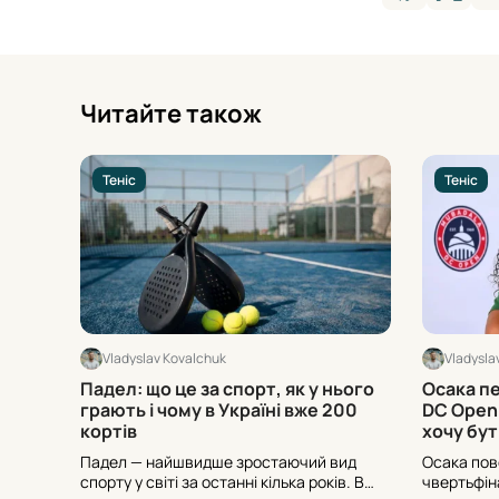
Читайте також
Теніс
Теніс
Vladyslav Kovalchuk
Vladysla
Падел: що це за спорт, як у нього
Осака п
грають і чому в Україні вже 200
DC Open:
кортів
хочу бу
Падел — найшвидше зростаючий вид
Осака пов
спорту у світі за останні кілька років. В
чвертьфін