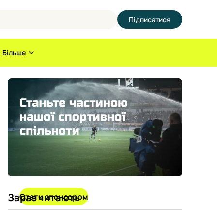
Підписатися
Більше
Зараз читають
Стати спонсором