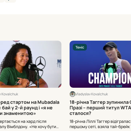
Теніс
v Kovalchuk
Vladyslav Kovalchuk
еред стартом на Mubadala
18-річна Таггер зупинила 
 бай у 2-й раунд і «я не
Празі – перший титул WTA:
ти знаменитою»
сталося?
ертається на хард після
18-річна Ліллі Таггер відігралас
алу Вімблдону. «Не хочу бути
першому сеті, взяла тай-брейк 7