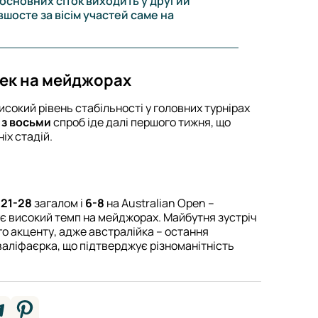
8 основних сіток виходить у другий
шосте за вісім участей саме на
тек на мейджорах
исокий рівень стабільності у головних турнірах
 з восьми
спроб іде далі першого тижня, що
іх стадій.
–
21-28
загалом і
6-8
на Australian Open –
є високий темп на мейджорах. Майбутня зустріч
ого акценту, адже австралійка – остання
валіфаєрка, що підтверджує різноманітність