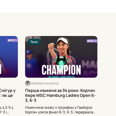
Теніс
Тені
Vladyslav Kovalchuk
Vlad
Снігур у
Перша німкеня за 34 роки: Корпач
Хто з
 як це
бере MSC Hamburg Ladies Open 6-
Muba
3, 6-3
ь з 2-5 у
Німеччина знову з тріумфом у Гамбурзі:
Вашинг
-3 і
Корпач узяла фінал 6-3, 6-3, перервала
очолює