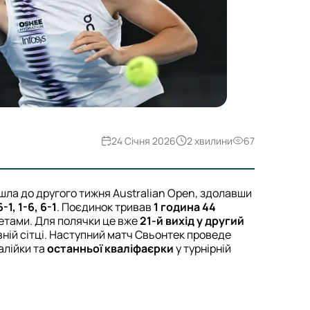
24 Січня 2026
2 хвилини
67
ла до другого тижня Australian Open, здолавши
6-1, 1-6, 6-1
. Поєдинок тривав
1 година 44
 сетами. Для полячки це вже
21-й вихід у другий
вній сітці. Наступний матч Свьонтек проведе
алійки та
останньої кваліфаєрки
у турнірній