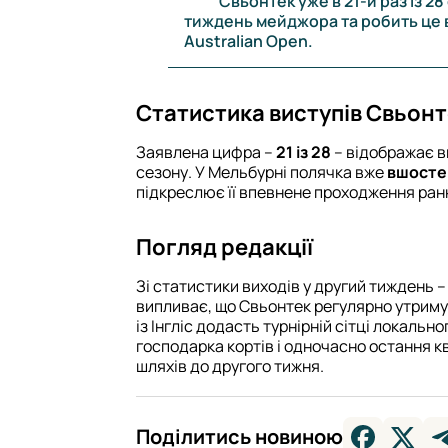
Свьонтек уже в 21-й раз із 2
тиждень мейджора та робить це в
Australian Open.
Статистика виступів Свьон
Заявлена цифра –
21 із 28
– відображає в
сезону. У Мельбурні полячка вже
вшосте
підкреслює її впевнене проходження ранн
Погляд редакції
Зі статистики виходів у другий тиждень 
випливає, що Свьонтек регулярно утриму
із Інгліс додасть турнірній сітці локальн
господарка кортів і одночасно остання к
шляхів до другого тижня.
Поділитись новиною