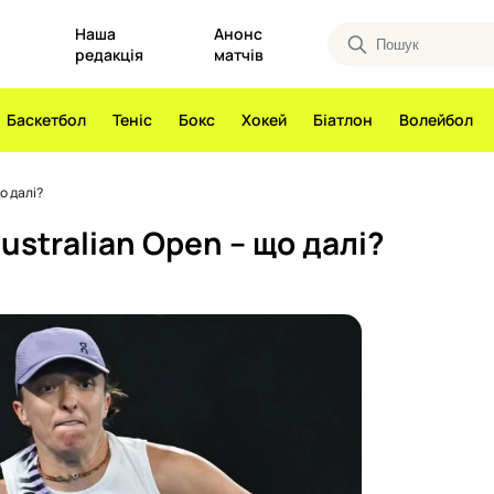
Наша
Анонс
редакція
матчів
Баскетбол
Теніс
Бокс
Хокей
Біатлон
Волейбол
що далі?
Australian Open – що далі?