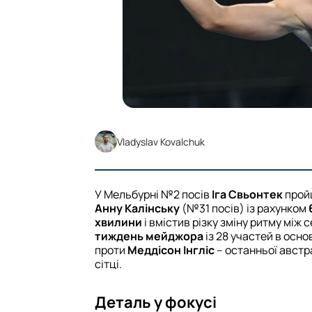
Vladyslav Kovalchuk
У Мельбурні №2 посів
Іга Свьонтек
пройш
Анну Калінську
(№31 посів) із рахунком
хвилини
і вмістив різку зміну ритму між
тиждень мейджора
із 28 участей в осно
проти
Меддісон Інгліс
– останньої австр
сітці.
Деталь у фокусі